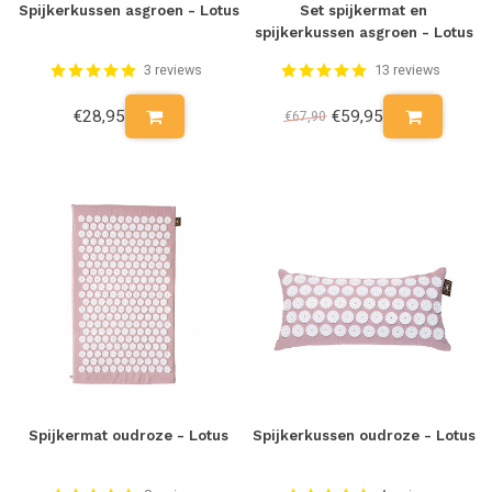
Spijkerkussen asgroen - Lotus
Set spijkermat en
spijkerkussen asgroen - Lotus
3 reviews
13 reviews
€28,95
€59,95
€67,90
Spijkermat oudroze - Lotus
Spijkerkussen oudroze - Lotus