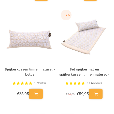
-12%
Spijkerkussen linnen naturel -
Set spijkermat en
Lotus
spijkerkussen linnen naturel -
Lotus
1 review
11 reviews
€28,95
€59,95
€67,90