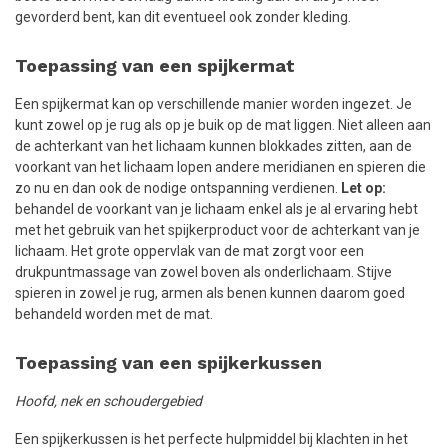
gevorderd bent, kan dit eventueel ook zonder kleding.
Toepassing van een spijkermat
Een spijkermat kan op verschillende manier worden ingezet. Je
kunt zowel op je rug als op je buik op de mat liggen. Niet alleen aan
de achterkant van het lichaam kunnen blokkades zitten, aan de
voorkant van het lichaam lopen andere meridianen en spieren die
zo nu en dan ook de nodige ontspanning verdienen.
Let op:
behandel de voorkant van je lichaam enkel als je al ervaring hebt
met het gebruik van het spijkerproduct voor de achterkant van je
lichaam. Het grote oppervlak van de mat zorgt voor een
drukpuntmassage van zowel boven als onderlichaam. Stijve
spieren in zowel je rug, armen als benen kunnen daarom goed
behandeld worden met de mat.
Toepassing van een spijkerkussen
Hoofd, nek en schoudergebied
Een spijkerkussen is het perfecte hulpmiddel bij klachten in het