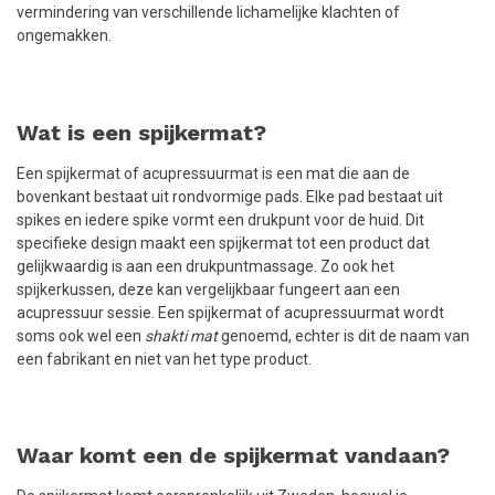
vermindering van verschillende lichamelijke klachten of
ongemakken.
Wat is een spijkermat?
Een spijkermat of acupressuurmat is een mat die aan de
bovenkant bestaat uit rondvormige pads. Elke pad bestaat uit
spikes en iedere spike vormt een drukpunt voor de huid. Dit
specifieke design maakt een spijkermat tot een product dat
gelijkwaardig is aan een drukpuntmassage. Zo ook het
spijkerkussen, deze kan vergelijkbaar fungeert aan een
acupressuur sessie. Een spijkermat of acupressuurmat wordt
soms ook wel een
shakti mat
genoemd, echter is dit de naam van
een fabrikant en niet van het type product.
Waar komt een de spijkermat vandaan?