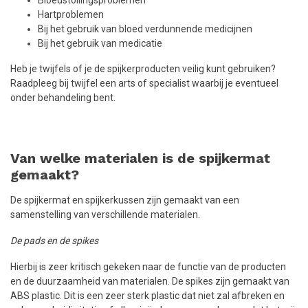
Hartproblemen
Bij het gebruik van bloed verdunnende medicijnen
Bij het gebruik van medicatie
Heb je twijfels of je de spijkerproducten veilig kunt gebruiken?
Raadpleeg bij twijfel een arts of specialist waarbij je eventueel
onder behandeling bent.
Van welke materialen is de spijkermat
gemaakt?
De spijkermat en spijkerkussen zijn gemaakt van een
samenstelling van verschillende materialen.
De pads en de spikes
Hierbij is zeer kritisch gekeken naar de functie van de producten
en de duurzaamheid van materialen. De spikes zijn gemaakt van
ABS plastic. Dit is een zeer sterk plastic dat niet zal afbreken en