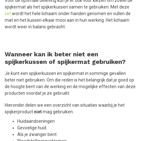
Voor de optimale beleving kun je er ook voor kiezen om zowel de
spijkermat als het spijkerkussen samen te gebruiken. Met deze
set
wordt het hele lichaam onder handen genomen en vullen de
mat en het kussen elkaar mooi aan in hun werking. Het lichaam
wordt weer in balans gebracht.
Wanneer kan ik beter niet een
spijkerkussen of spijkermat gebruiken?
Je kunt een spijkerkussen en spijkermat in sommige gevallen
beter niet gebruiken. Om die reden is het belangrijk dat je goed op
de hoogte bent van de werking en de mogelijke effecten van deze
producten voordat je ze gebruikt.
Hieronder delen we een overzicht van situaties waarbij je het
spijkerproduct
niet
mag gebruiken.
Huidaandoeningen
Gevoelige huid
Als je zwanger bent
Bloedstollingsproblemen