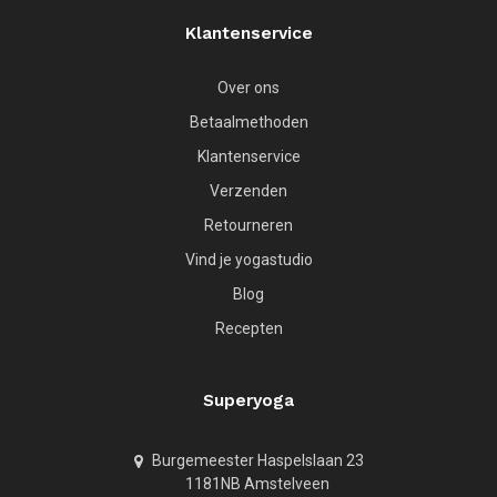
Klantenservice
Over ons
Betaalmethoden
Klantenservice
Verzenden
Retourneren
Vind je yogastudio
Blog
Recepten
Superyoga
Burgemeester Haspelslaan 23
1181NB Amstelveen