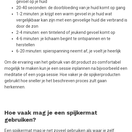
gevoel op je huid
20-40 seconden: de doorbloeding van je huid komt op gang
1-2 minuten: je krijgt een warm gevoel in je huid wat
vergelijkbaar kan zijn met een gevoelige huid die verbrand is
door de zon
2-4 minuten: een tintelend of jeukend gevoel komt op
4-6 minuten: je lichaam begint te ontspannen en te
herstellen
6-20 minuten: spierspanning neemt af, je voelt je heerlijk
Om de ervaring van het gebruik van dit product zo comfortabel
mogelijk te maken kun je een sessie inplannen na bijvoorbeeld een
meditatie of een yoga sessie. Hoe vaker je de spijkerproducten
gebruikt hoe sneller je het beschreven proces zult gaan
herkennen.
Hoe vaak mag je een spijkermat
gebruiken?
Een spijkermat mag je net zoveel gebruiken als waar je zelf