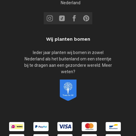
Nederland
Wij planten bomen
Ieder jaar planten wij bomen in zowel
Nederland als het buitenland om een steentje
bij te dragen aan een gezondere wereld. Meer
weten?