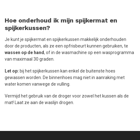
Hoe onderhoud ik mijn spijkermat en
spijkerkussen?
Je kunt je spijkermat en spijkerkussen makkelijk onderhouden
door de producten, als ze een opfrisbeurt kunnen gebruiken, te
wassen op de hand
, of in de wasmachine op een wasprogramma
van maximaal 30 graden.
Let op:
bij het spijkerkussen kan enkel de buitenste hoes
gewassen worden. De binnenhoes mag niet in aanraking met
water komen vanwege de vulling.
Vermijd het gebruik van de droger voor zowel het kussen als de
mat! Laat ze aan de waslijn drogen.