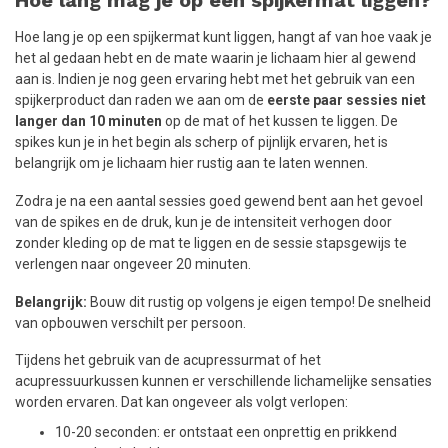
Hoe lang mag je op een spijkermat liggen?
Hoe lang je op een spijkermat kunt liggen, hangt af van hoe vaak je
het al gedaan hebt en de mate waarin je lichaam hier al gewend
aan is. Indien je nog geen ervaring hebt met het gebruik van een
spijkerproduct dan raden we aan om de
eerste paar sessies niet
langer dan 10 minuten
op de mat of het kussen te liggen. De
spikes kun je in het begin als scherp of pijnlijk ervaren, het is
belangrijk om je lichaam hier rustig aan te laten wennen.
Zodra je na een aantal sessies goed gewend bent aan het gevoel
van de spikes en de druk, kun je de intensiteit verhogen door
zonder kleding op de mat te liggen en de sessie stapsgewijs te
verlengen naar ongeveer 20 minuten.
Belangrijk:
Bouw dit rustig op volgens je eigen tempo! De snelheid
van opbouwen verschilt per persoon.
Tijdens het gebruik van de acupressurmat of het
acupressuurkussen kunnen er verschillende lichamelijke sensaties
worden ervaren. Dat kan ongeveer als volgt verlopen:
10-20 seconden: er ontstaat een onprettig en prikkend