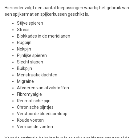
Hieronder volgt een aantal toepassingen waarbij het gebruik van
een spijkermat en spijkerkussen geschikt is.
Stijve spieren
Stress
Blokkades in de meridianen
Rugpijn
Nekpijn
Pijnlijke spieren
Slecht slapen
Buikpijn
Menstruatieklachten
Migraine
Afvoeren van afvalstoffen
Fibromyalgie
Reumatische pijn
Chronische pijntjes
Verstoorde bloedsomloop
Koude voeten
Vermoeide voeten