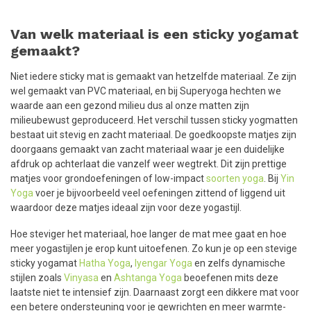
Van welk materiaal is een sticky yogamat
gemaakt?
Niet iedere sticky mat is gemaakt van hetzelfde materiaal. Ze zijn
wel gemaakt van PVC materiaal, en bij Superyoga hechten we
waarde aan een gezond milieu dus al onze matten zijn
milieubewust geproduceerd. Het verschil tussen sticky yogmatten
bestaat uit stevig en zacht materiaal. De goedkoopste matjes zijn
doorgaans gemaakt van zacht materiaal waar je een duidelijke
afdruk op achterlaat die vanzelf weer wegtrekt. Dit zijn prettige
matjes voor grondoefeningen of low-impact
soorten yoga
. Bij
Yin
Yoga
voer je bijvoorbeeld veel oefeningen zittend of liggend uit
waardoor deze matjes ideaal zijn voor deze yogastijl.
Hoe steviger het materiaal, hoe langer de mat mee gaat en hoe
meer yogastijlen je erop kunt uitoefenen. Zo kun je op een stevige
sticky yogamat
Hatha Yoga
,
Iyengar Yoga
en zelfs dynamische
stijlen zoals
Vinyasa
en
Ashtanga Yoga
beoefenen mits deze
laatste niet te intensief zijn. Daarnaast zorgt een dikkere mat voor
een betere ondersteuning voor je gewrichten en meer warmte-