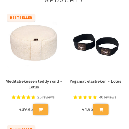
GEDACHT?
yoga handdoek
te bestellen. De handdoeken zijn heerlijk zacht en
hebben een uitstekend absorberend vermogen en bieden meer
grip naarmate ze vochtiger worden. Zo houd je jouw yogamat nog
BESTSELLER
langer netjes, zelfs bij intensief gebruik!
Ben je op zoek naar een waardevolle toevoeging in de vorm van
een duurzaam en comfortabel yoga blok? Het
yoga blok van Lotus
met maancyclus
sluit naadloos aan op deze prachtige mat.
Meditatiekussen teddy rond -
Yogamat elastieken - Lotus
Lotus
25 reviews
40 reviews
€39,95
€4,95