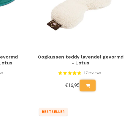
gevormd
Oogkussen teddy lavendel gevormd
Lotus
- Lotus
ws
17 reviews
€16,95
BESTSELLER