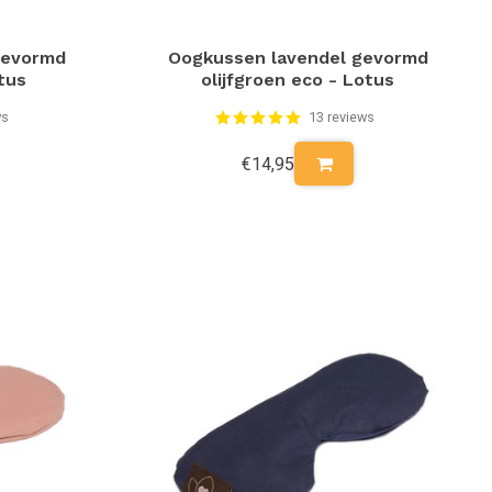
gevormd
Oogkussen lavendel gevormd
tus
olijfgroen eco - Lotus
ws
13 reviews
€14,95