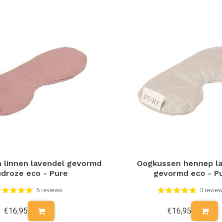
 linnen lavendel gevormd
Oogkussen hennep l
droze eco - Pure
gevormd eco - P
6 reviews
3 revie
€16,95
€16,95