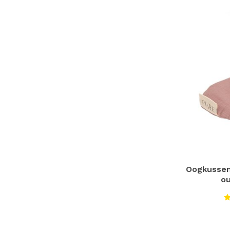
Oogkussen
ou