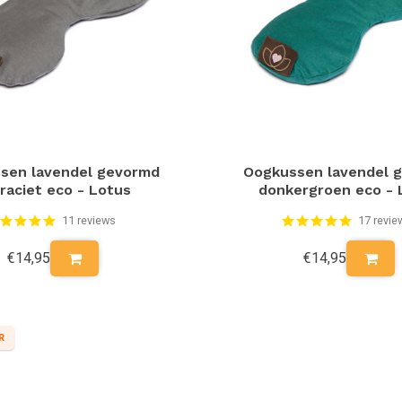
sen lavendel gevormd
Oogkussen lavendel 
raciet eco - Lotus
donkergroen eco - 
11 reviews
17 revie
€14,95
€14,95
R