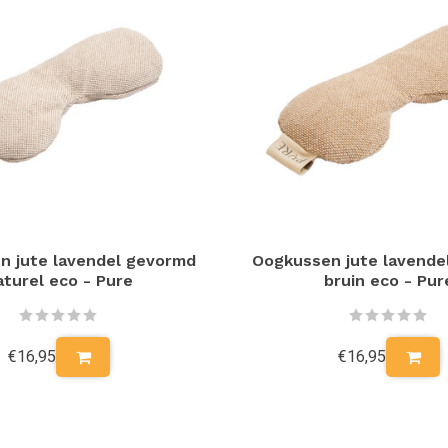
n jute lavendel gevormd
Oogkussen jute lavende
aturel eco - Pure
bruin eco - Pur
€16,95
€16,95