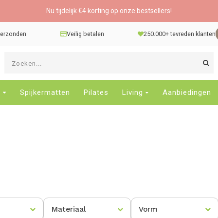
Nu tijdelijk €4 korting op onze bestsellers!
 verzonden
Veilig betalen
250.000+ tevreden klanten
G
d
pi
o
e
Spijkermatten
Pilates
Living
Aanbiedingen
e
n
e
b
r
t
s
D
o
E
Materiaal
Vorm