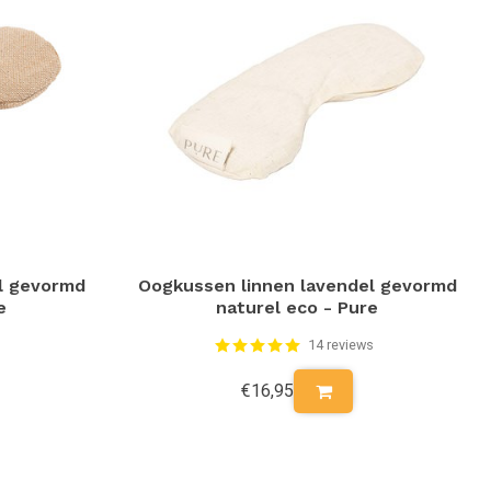
l gevormd
Oogkussen linnen lavendel gevormd
e
naturel eco - Pure
14 reviews
€16,95