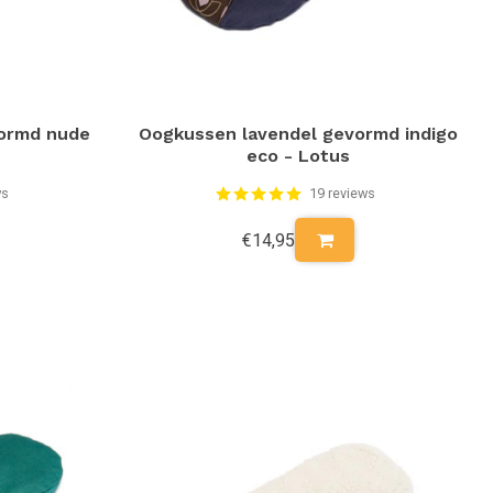
vormd nude
Oogkussen lavendel gevormd indigo
eco - Lotus
ws
19 reviews
€14,95