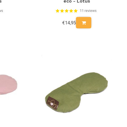
s
eco - Lotus
ws
11 reviews
€14,95