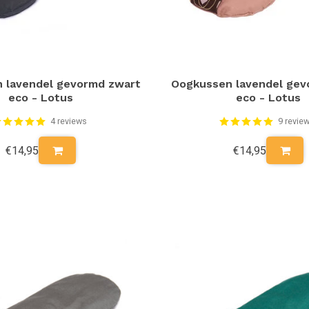
 lavendel gevormd zwart
Oogkussen lavendel ge
eco - Lotus
eco - Lotus
4 reviews
9 revie
€14,95
€14,95