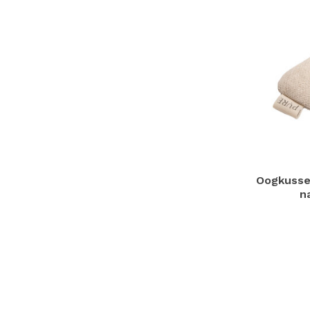
Oogkusse
n