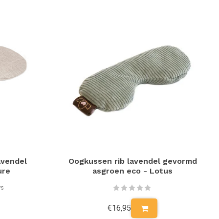
avendel
Oogkussen rib lavendel gevormd
ure
asgroen eco - Lotus
ws
€16,95