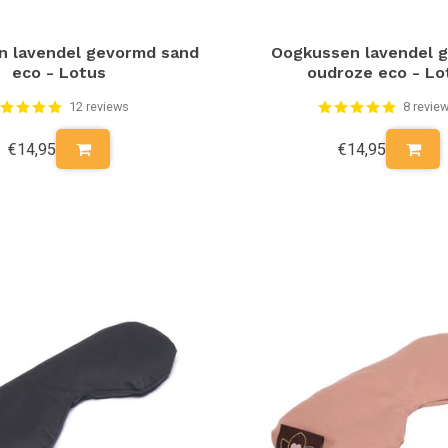
n lavendel gevormd sand
Oogkussen lavendel 
eco - Lotus
oudroze eco - Lo
12 reviews
8 revie
€14,95
€14,95