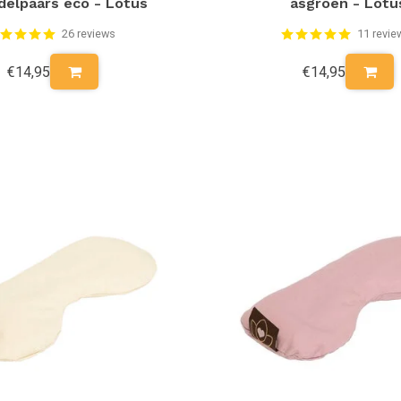
delpaars eco - Lotus
asgroen - Lotu
26 reviews
11 revie
€14,95
€14,95