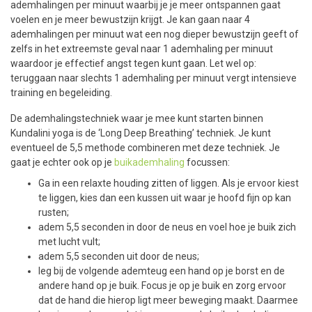
ademhalingen per minuut waarbij je je meer ontspannen gaat
voelen en je meer bewustzijn krijgt. Je kan gaan naar 4
ademhalingen per minuut wat een nog dieper bewustzijn geeft of
zelfs in het extreemste geval naar 1 ademhaling per minuut
waardoor je effectief angst tegen kunt gaan. Let wel op:
teruggaan naar slechts 1 ademhaling per minuut vergt intensieve
training en begeleiding.
De ademhalingstechniek waar je mee kunt starten binnen
Kundalini yoga is de ‘Long Deep Breathing’ techniek. Je kunt
eventueel de 5,5 methode combineren met deze techniek. Je
gaat je echter ook op je
buikademhaling
focussen:
Ga in een relaxte houding zitten of liggen. Als je ervoor kiest
te liggen, kies dan een kussen uit waar je hoofd fijn op kan
rusten;
adem 5,5 seconden in door de neus en voel hoe je buik zich
met lucht vult;
adem 5,5 seconden uit door de neus;
leg bij de volgende ademteug een hand op je borst en de
andere hand op je buik. Focus je op je buik en zorg ervoor
dat de hand die hierop ligt meer beweging maakt. Daarmee