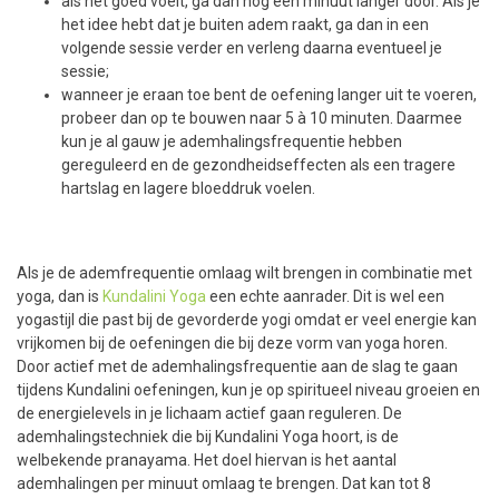
als het goed voelt, ga dan nog een minuut langer door. Als je
het idee hebt dat je buiten adem raakt, ga dan in een
volgende sessie verder en verleng daarna eventueel je
sessie;
wanneer je eraan toe bent de oefening langer uit te voeren,
probeer dan op te bouwen naar 5 à 10 minuten. Daarmee
kun je al gauw je ademhalingsfrequentie hebben
gereguleerd en de gezondheidseffecten als een tragere
hartslag en lagere bloeddruk voelen.
Als je de ademfrequentie omlaag wilt brengen in combinatie met
yoga, dan is
Kundalini Yoga
een echte aanrader. Dit is wel een
yogastijl die past bij de gevorderde yogi omdat er veel energie kan
vrijkomen bij de oefeningen die bij deze vorm van yoga horen.
Door actief met de ademhalingsfrequentie aan de slag te gaan
tijdens Kundalini oefeningen, kun je op spiritueel niveau groeien en
de energielevels in je lichaam actief gaan reguleren. De
ademhalingstechniek die bij Kundalini Yoga hoort, is de
welbekende pranayama. Het doel hiervan is het aantal
ademhalingen per minuut omlaag te brengen. Dat kan tot 8