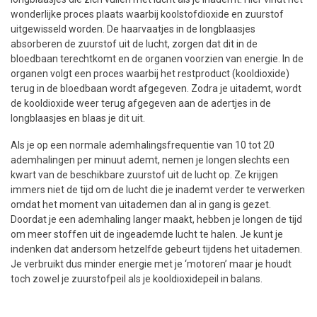
wonderlijke proces plaats waarbij koolstofdioxide en zuurstof
uitgewisseld worden. De haarvaatjes in de longblaasjes
absorberen de zuurstof uit de lucht, zorgen dat dit in de
bloedbaan terechtkomt en de organen voorzien van energie. In de
organen volgt een proces waarbij het restproduct (kooldioxide)
terug in de bloedbaan wordt afgegeven. Zodra je uitademt, wordt
de kooldioxide weer terug afgegeven aan de adertjes in de
longblaasjes en blaas je dit uit.
Als je op een normale ademhalingsfrequentie van 10 tot 20
ademhalingen per minuut ademt, nemen je longen slechts een
kwart van de beschikbare zuurstof uit de lucht op. Ze krijgen
immers niet de tijd om de lucht die je inademt verder te verwerken
omdat het moment van uitademen dan al in gang is gezet.
Doordat je een ademhaling langer maakt, hebben je longen de tijd
om meer stoffen uit de ingeademde lucht te halen. Je kunt je
indenken dat andersom hetzelfde gebeurt tijdens het uitademen.
Je verbruikt dus minder energie met je ‘motoren’ maar je houdt
toch zowel je zuurstofpeil als je kooldioxidepeil in balans.