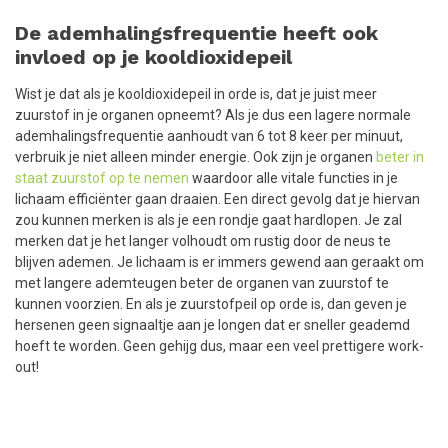
De ademhalingsfrequentie heeft ook
invloed op je kooldioxidepeil
Wist je dat als je kooldioxidepeil in orde is, dat je juist meer
zuurstof in je organen opneemt? Als je dus een lagere normale
ademhalingsfrequentie aanhoudt van 6 tot 8 keer per minuut,
verbruik je niet alleen minder energie. Ook zijn je organen
beter in
staat zuurstof op te nemen
waardoor alle vitale functies in je
lichaam efficiënter gaan draaien. Een direct gevolg dat je hiervan
zou kunnen merken is als je een rondje gaat hardlopen. Je zal
merken dat je het langer volhoudt om rustig door de neus te
blijven ademen. Je lichaam is er immers gewend aan geraakt om
met langere ademteugen beter de organen van zuurstof te
kunnen voorzien. En als je zuurstofpeil op orde is, dan geven je
hersenen geen signaaltje aan je longen dat er sneller geademd
hoeft te worden. Geen gehijg dus, maar een veel prettigere work-
out!