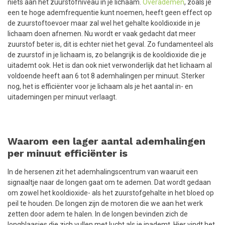
niets aan het zuurstofniveau in je lichaam.
Overademen
, zoals je
een te hoge ademfrequentie kunt noemen, heeft geen effect op
de zuurstoftoevoer maar zal wel het gehalte kooldioxide in je
lichaam doen afnemen. Nu wordt er vaak gedacht dat meer
zuurstof beter is, dit is echter niet het geval. Zo fundamenteel als
de zuurstof in je lichaam is, zo belangrijk is de kooldioxide die je
uitademt ook. Het is dan ook niet verwonderlijk dat het lichaam al
voldoende heeft aan 6 tot 8 ademhalingen per minuut. Sterker
nog, het is efficiënter voor je lichaam als je het aantal in- en
uitademingen per minuut verlaagt.
Waarom een lager aantal ademhalingen
per minuut efficiënter is
In de hersenen zit het ademhalingscentrum van waaruit een
signaaltje naar de longen gaat om te ademen. Dat wordt gedaan
om zowel het kooldioxide- als het zuurstofgehalte in het bloed op
peil te houden. De longen zijn de motoren die we aan het werk
zetten door adem te halen. In de longen bevinden zich de
longblaasjes die zich vullen met lucht als je inademt. Hier vindt het