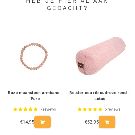
HEB JE HIER AL AAN
GEDACHT?
Roze maansteen armband -
Bolster eco rib oudroze rond -
Pure
Lotus
7 reviews
5 reviews
€14,95
€52,95