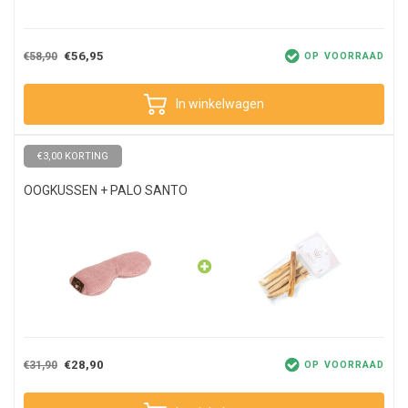
raadzaam om het oogkussentje te bewaren in het zakje waarin hij
bezorgd is. Zo kun je langer genieten van de heerlijke lavendel
aroma.
€56,95
€58,90
OP VOORRAAD
In winkelwagen
€3,00 KORTING
OOGKUSSEN + PALO SANTO
€28,90
€31,90
OP VOORRAAD