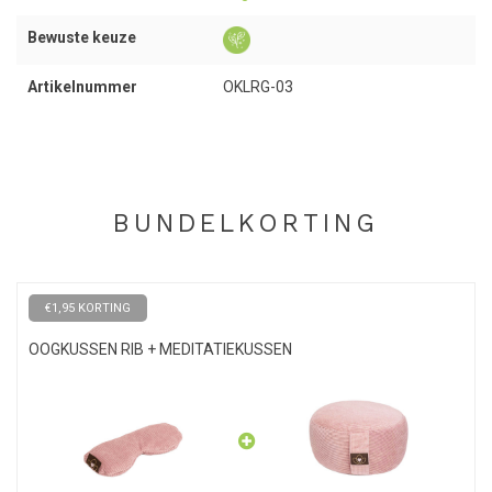
en kun je combineren met een bijpassend
meditatiekussen
.
Bewuste keuze
Artikelnummer
OKLRG-03
Onderhoud
Om je oogkussentje fris te houden kun je het buitenhoesje
loshalen van het oogkussentje en deze wassen. Het binnenhoesje
mag niet nat worden i.v.m. de vulling. Het buitenhoesje kun je in de
wasmachine wassen bij maximaal 30 graden. Laat het hoesje
BUNDELKORTING
vervolgens drogen aan de waslijn. Je kunt er ook voor kiezen om
het buitenhoesje op de hand te wassen.
Stofjes en dierenharen kun je gemakkelijk verwijderen door een
€1,95 KORTING
stofroller te gebruiken.
OOGKUSSEN RIB + MEDITATIEKUSSEN
Vermijd het gebruik van de droger.
Tip
Om de lavendelgeur zo lang mogelijk te behouden, is het