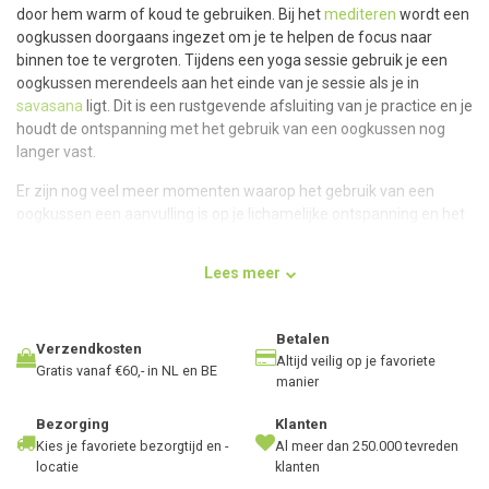
door hem warm of koud te gebruiken. Bij het
mediteren
wordt een
oogkussen doorgaans ingezet om je te helpen de focus naar
binnen toe te vergroten. Tijdens een yoga sessie gebruik je een
oogkussen merendeels aan het einde van je sessie als je in
savasana
ligt. Dit is een rustgevende afsluiting van je practice en je
houdt de ontspanning met het gebruik van een oogkussen nog
langer vast.
Er zijn nog veel meer momenten waarop het gebruik van een
oogkussen een aanvulling is op je lichamelijke ontspanning en het
tot rust laten komen van je oogspieren. Bijvoorbeeld na een lange
werkdag of bij een massagebehandeling waarbij je op je rug ligt en
Lees meer
je je ogen wilt bedekken om ontspannen te blijven. Heb je moeite
met slapen? Probeer dan eens een warm oogkussentje op je ogen
te leggen. De lavendelgeur en de zachtheid van het kussentje
Betalen
Verzendkosten
werken door op verschillende zintuigen van je lichaam waardoor
Altijd veilig op je favoriete
Gratis vanaf €60,- in NL en BE
het niet alleen voor de ogen ontspannen werkt. Lavendel zorgt ook
manier
voor de aanmaak van een gelukshormoon waardoor je nog meer
rust en ontspanning zult ervaren.
Bezorging
Klanten
Kies je favoriete bezorgtijd en -
Al meer dan 250.000 tevreden
locatie
klanten