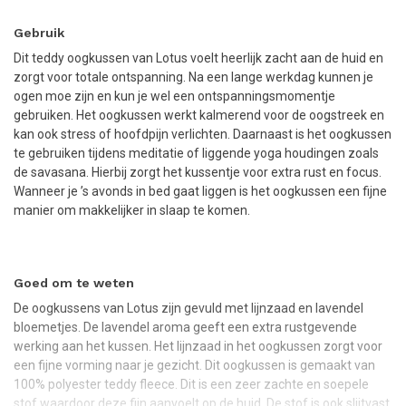
Gebruik
Dit teddy oogkussen van Lotus voelt heerlijk zacht aan de huid en
zorgt voor totale ontspanning. Na een lange werkdag kunnen je
ogen moe zijn en kun je wel een ontspanningsmomentje
gebruiken. Het oogkussen werkt kalmerend voor de oogstreek en
kan ook stress of hoofdpijn verlichten. Daarnaast is het oogkussen
te gebruiken tijdens meditatie of liggende yoga houdingen zoals
de savasana. Hierbij zorgt het kussentje voor extra rust en focus.
Wanneer je ’s avonds in bed gaat liggen is het oogkussen een fijne
manier om makkelijker in slaap te komen.
Goed om te weten
De oogkussens van Lotus zijn gevuld met lijnzaad en lavendel
bloemetjes. De lavendel aroma geeft een extra rustgevende
werking aan het kussen. Het lijnzaad in het oogkussen zorgt voor
een fijne vorming naar je gezicht. Dit oogkussen is gemaakt van
100% polyester teddy fleece. Dit is een zeer zachte en soepele
stof waardoor deze fijn aanvoelt op de huid. De stof is ook slijtvast