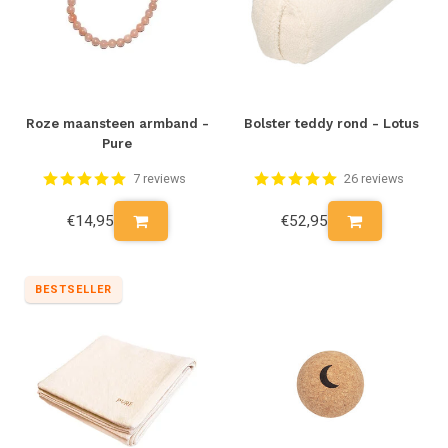
Roze maansteen armband -
Bolster teddy rond - Lotus
Pure
7 reviews
26 reviews
€14,95
€52,95
BESTSELLER