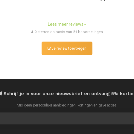
Lees meer reviews
4.9
sterren op basis van
21
beoordelingen
Je review toevoegen
Schrijf je in voor onze nieuwsbrief en ontvang 5% korti
Mis geen persoonlijke aanbiedingen, kortingen en gave acties!