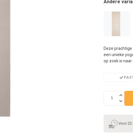
Andere varia
n
h
g
z
t
g
A
u
Deze prachtige
m
een unieke yoga
a
op zoek is naar
w
k
u
PAST
t
e
s
g
Voor 22: