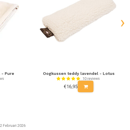
›
 - Pure
Oogkussen teddy lavendel - Lotus
S
ews
10 reviews
€16,95
2 Februari 2026