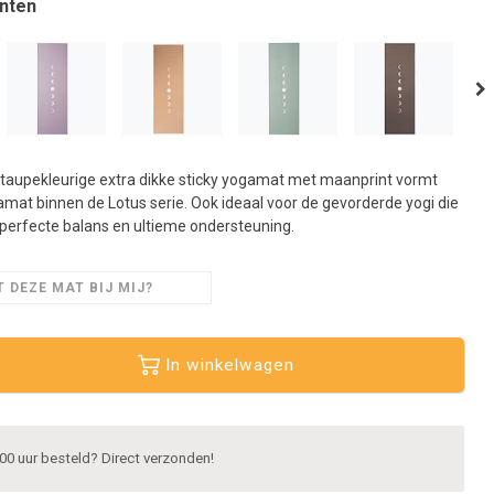
nten
aar
et
eselecteerde
oekresultaat
e
aan.
ls
 taupekleurige extra dikke sticky yogamat met maanprint vormt
et
mat binnen de Lotus serie. Ook ideaal voor de gevorderde yogi die
anraaktoetsen
 perfecte balans en ultieme ondersteuning.
erkt,
unt
 DEZE MAT BIJ MIJ?
ouch-
n
wipetekens
In winkelwagen
ebruiken.
00 uur besteld? Direct verzonden!