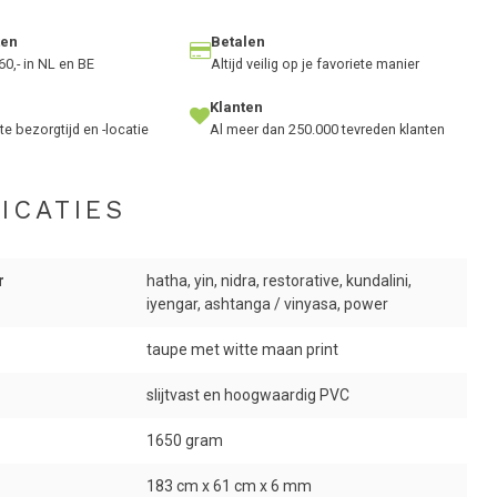
ten
Betalen
60,- in NL en BE
Altijd veilig op je favoriete manier
Klanten
te bezorgtijd en -locatie
Al meer dan 250.000 tevreden klanten
ICATIES
r
hatha, yin, nidra, restorative, kundalini,
iyengar, ashtanga / vinyasa, power
taupe met witte maan print
slijtvast en hoogwaardig PVC
1650 gram
183 cm x 61 cm x 6 mm