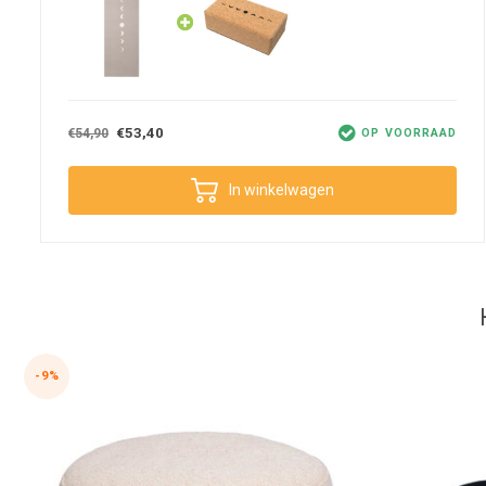
afgevoerd worden.
De beste ervaring
Deze dikke yogamat van Lotus staat bekend om de grip die je erop h
€53,40
€54,90
OP VOORRAAD
tot wegglijden leiden. Om nog wat meer grip voor jezelf te creëren,
water schoonmaken. Dat zorgt ervoor dat het oppervlak stroever wo
nog meer grip geven. Dit hangt samen met de mate van gebruik. H
In winkelwagen
meer grip!
De extra dikke sticky yogamat van Lotus is handig in gebruik. Je 
door het lichte gewicht van slechts 1,6 kg. Daarbij komt dat de dikte
oppervlakken. Op een grasveldje of in de tuin je practice doen is du
liggen en werkt isolerend zodat je nooit op een koude ondergrond s
-9%
Deze yogamat is gemaakt van hoge kwaliteit PVC met een hoge dicht
latex en giftige weekmakers (ftalaten) en dat deze stevig op de grond
want zowel jij als je gezin kunnen daardoor veilig gebruik maken v
Het slijtvaste PVC staat niet alleen voor veilig materiaal. Ook is h