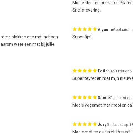
Mooie kleur en prima om Pilates
Snelle levering.
Alyanne
Geplaatst 
 meerdere plekken een mat hebben
Super fijn!
Daarom weer een mat bij jullie
Edith
Geplaatst op 
Super tevreden met mijn nieuwe
Sanne
Geplaatst op
Mooie yogamat met mooi en cal
Jory
Geplaatst op 18
Mooie mat en glijd niet! Perfect!