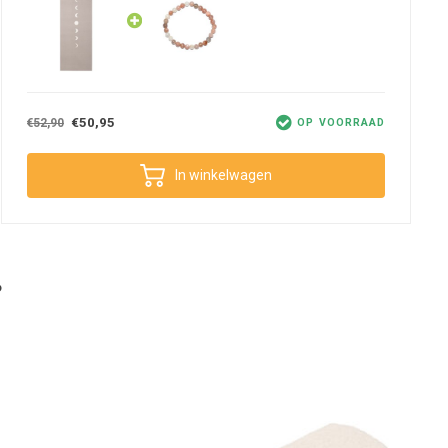
€50,95
€52,90
OP VOORRAAD
In winkelwagen
?