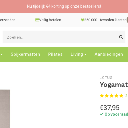
Nu tijdelijk €4 korting op onze bestsellers!
 verzonden
Veilig betalen
250.000+ tevreden klanten
G
d
pi
o
Spijkermatten
Pilates
Living
Aanbiedingen
e
n
e
LOTUS
b
Yogamat 
r
t
2
s
D
€37,95
o
Op voorraa
E