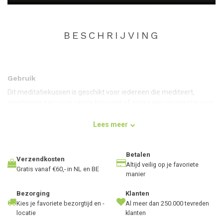
BESCHRIJVING
Gebruik
Dit meditatiekussen is geschikt voor iedereen die mediteert,
regelmatig een yoga sessie bijwoont of graag een momentje voor
zichzelf kiest. Belangrijk is dat je bij meditatie of bij een yoga
sessie comfortabel zit om volledig in je concentratie te komen.
Lees meer
Een ondergrond die niet fijn zit of te koud is, zorgt voor afleiding
waardoor je niet gemakkelijk in een diepe concentratie komt. Met
Betalen
dit luxe meditatiekussen zit je altijd en overal stevig op de grond.
Verzendkosten
Altijd veilig op je favoriete
Gratis vanaf €60,- in NL en BE
Beoefen je een yogastijl waarbij je veel bij de grond zit of zittende
manier
oefeningen uitvoert? Kies dan voor dit luxe meditatiekussen voor
Bezorging
Klanten
een zo comfortabel mogelijke practice.
Kies je favoriete bezorgtijd en -
Al meer dan 250.000 tevreden
locatie
klanten