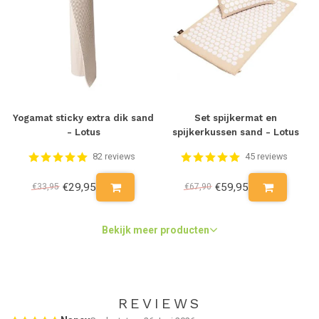
Yogamat sticky extra dik sand
Set spijkermat en
- Lotus
spijkerkussen sand - Lotus
82 reviews
45 reviews
€29,95
€59,95
€33,95
€67,90
Bekijk meer producten
REVIEWS