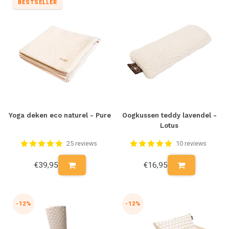
BESTSELLER
Yoga deken eco naturel - Pure
Oogkussen teddy lavendel -
Lotus
25 reviews
10 reviews
€39,95
€16,95
-12%
-12%