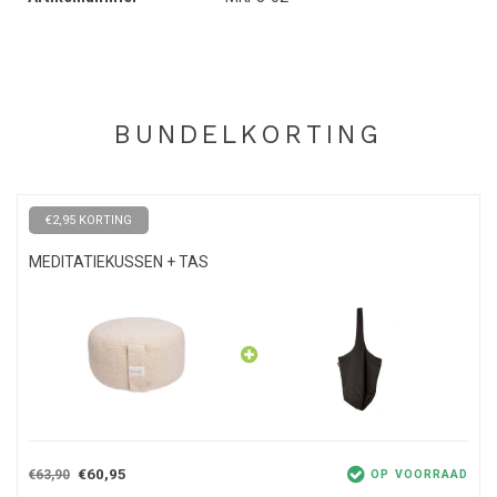
kan het kussen gaan inzakken, met de
navulbare zak 100%
boekweitkaf
vul je het kussen eenvoudig bij om weer wat hoger te
gaan zitten. Je kunt er ook wat kaf uit halen om juist een lagere
zitpositie te creëren. Zo bepaal je zelf je ideale hoogte voor een
maximaal comfort.
BUNDELKORTING
Het meditatiekussen heeft een fijne afmeting van 32 cm x 14 cm.
Dankzij het fijne formaat kun je het kussen gemakkelijk met je
mee vervoeren en met het hengsel aan de zijkant kun je het
€2,95 KORTING
kussen met één hand vasthouden.
MEDITATIEKUSSEN + TAS
Onderhoud
Was de buitenhoes op 30 graden in de wasmachine. Let op dat je
de hoes volledig laat drogen voordat je deze weer om het kussen
bevestigt. Het boekweitkaf mag namelijk niet nat worden. Gebruik
bij lichte vervuiling een kledingroller of borstel om vuiligheid te
verwijderen.
€60,95
€63,90
OP VOORRAAD