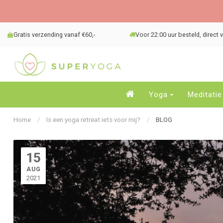
Gratis verzending vanaf €60,-
Voor 22:00 uur besteld, direct
Yoga
Meditatie
Home
/
Is een yoga retreat iets voor mij?
/
BLOG
15
AUG
2021