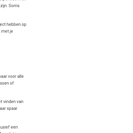
 zijn. Soms
fect hebben op
t met je
aar voor alle
essen of
et vinden van
maar spaar
lusief een