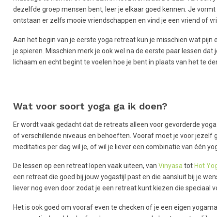
dezelfde groep mensen bent, leer je elkaar goed kennen. Je vormt
ontstaan er zelfs mooie vriendschappen en vind je een vriend of vr
Aan het begin van je eerste yoga retreat kun je misschien wat pij
je spieren. Misschien merk je ook wel na de eerste paar lessen dat 
lichaam en echt begint te voelen hoe je bent in plaats van het te d
Wat voor soort yoga ga ik doen?
Er wordt vaak gedacht dat de retreats alleen voor gevorderde yoga b
of verschillende niveaus en behoeften. Vooraf moet je voor jezelf 
meditaties per dag wil je, of wil je liever een combinatie van één yog
De lessen op een retreat lopen vaak uiteen, van
Vinyasa
tot
Hot Yo
een retreat die goed bij jouw yogastijl past en die aansluit bij je 
liever nog even door zodat je een retreat kunt kiezen die speciaal voo
Het is ook goed om vooraf even te checken of je een eigen yogama