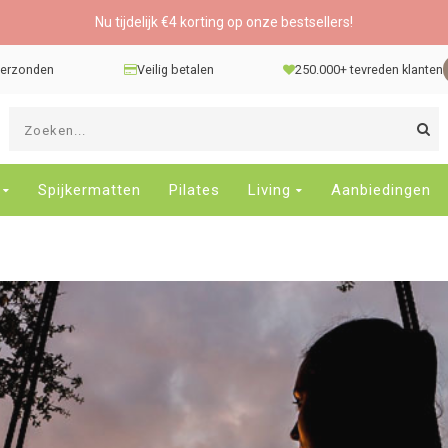
Nu tijdelijk €4 korting op onze bestsellers!
 verzonden
Veilig betalen
250.000+ tevreden klanten
G
d
pi
o
Spijkermatten
Pilates
Living
Aanbiedingen
e
n
e
b
r
t
s
D
o
E