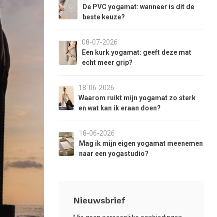
aar
De PVC yogamat: wanneer is dit de
et
beste keuze?
eselecteerde
oekresultaat
08-07-2026
e
Een kurk yogamat: geeft deze mat
aan.
echt meer grip?
ls
et
18-06-2026
anraaktoetsen
Waarom ruikt mijn yogamat zo sterk
erkt,
en wat kan ik eraan doen?
unt
18-06-2026
ouch-
Mag ik mijn eigen yogamat meenemen
n
naar een yogastudio?
wipetekens
ebruiken.
Nieuwsbrief