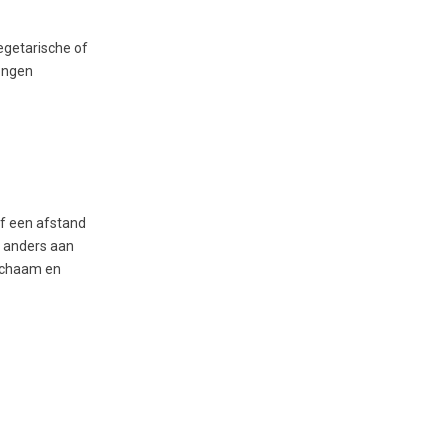
vegetarische of
rongen
af een afstand
al anders aan
lichaam en