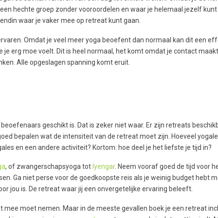
 een hechte groep zonder vooroordelen en waar je helemaal jezelf kunt
iendin waar je vaker mee op retreat kunt gaan.
n ervaren. Omdat je veel meer yoga beoefent dan normaal kan dit een ef
je je erg moe voelt. Dit is heel normaal, het komt omdat je contact maak
enken. Alle opgeslagen spanning komt eruit.
eoefenaars geschikt is. Dat is zeker niet waar. Er zijn retreats beschikb
goed bepalen wat de intensiteit van de retreat moet zijn. Hoeveel yogal
ales en een andere activiteit? Kortom: hoe deel je het liefste je tijd in?
ga
, of zwangerschapsyoga tot
Iyengar
. Neem vooraf goed de tijd voor h
wensen. Ga niet perse voor de goedkoopste reis als je weinig budget hebt 
r jou is. De retreat waar jij een onvergetelijke ervaring beleeft.
t mee moet nemen. Maar in de meeste gevallen boek je een retreat inc