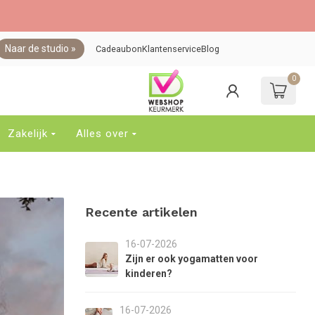
Naar de studio »
Cadeaubon
Klantenservice
Blog
0
ebruik
e
jltjes
p
Zakelijk
Alles over
n
eer
om
en
eschikbaar
Recente artikelen
esultaat
e
electeren.
16-07-2026
ruk
Zijn er ook yogamatten voor
p
kinderen?
nter
om
16-07-2026