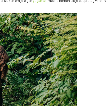
oor kiezen om je eigen
yogamat
mee te nemen als je dat prettig vindt. M