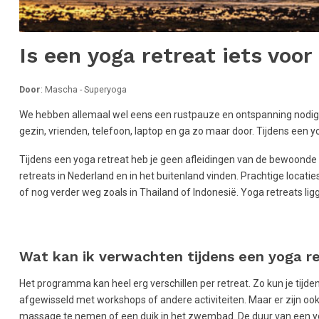
Is een yoga retreat iets voor
Door
: Mascha - Superyoga
We hebben allemaal wel eens een rustpauze en ontspanning nodig. D
gezin, vrienden, telefoon, laptop en ga zo maar door. Tijdens een yo
Tijdens een yoga retreat heb je geen afleidingen van de bewoonde 
retreats in Nederland en in het buitenland vinden. Prachtige locati
of nog verder weg zoals in Thailand of Indonesië. Yoga retreats li
Wat kan ik verwachten tijdens een yoga r
Het programma kan heel erg verschillen per retreat. Zo kun je tijde
afgewisseld met workshops of andere activiteiten. Maar er zijn ook 
massage te nemen of een duik in het zwembad. De duur van een yo