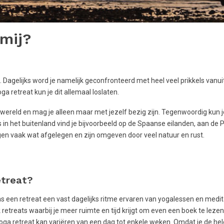
 mij?
agelijks word je namelijk geconfronteerd met heel veel prikkels vanuit
ga retreat kun je dit allemaal loslaten.
wereld en mag je alleen maar met jezelf bezig zijn. Tegenwoordig kun j
es in het buitenland vind je bijvoorbeeld op de Spaanse eilanden, aan de
ggen vaak wat afgelegen en zijn omgeven door veel natuur en rust.
etreat?
ns een retreat een vast dagelijks ritme ervaren van yogalessen en medit
retreats waarbij je meer ruimte en tijd krijgt om even een boek te lezen
ga retreat kan variëren van een dag tot enkele weken. Omdat je de he