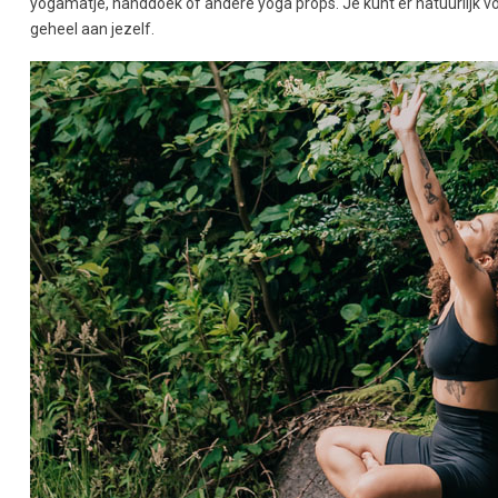
yogamatje, handdoek of andere yoga props. Je kunt er natuurlijk v
geheel aan jezelf.