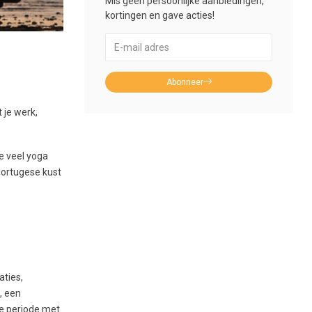
Mis geen persoonlijke aanbiedingen,
kortingen en gave acties!
Abonneer
 je werk,
e veel yoga
 Portugese kust
aties,
, een
le periode met