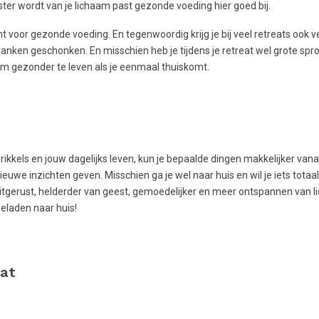
ter wordt van je lichaam past gezonde voeding hier goed bij.
t voor gezonde voeding. En tegenwoordig krijg je bij veel retreats ook 
anken geschonken. En misschien heb je tijdens je retreat wel grote sp
om gezonder te leven als je eenmaal thuiskomt.
rikkels en jouw dagelijks leven, kun je bepaalde dingen makkelijker van
nieuwe inzichten geven. Misschien ga je wel naar huis en wil je iets tota
uitgerust, helderder van geest, gemoedelijker en meer ontspannen van 
eladen naar huis!
eat