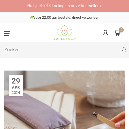
Nu tijdelijk €4 korting op onze bestsellers!
Veilig betalen
0
29
APR
2024