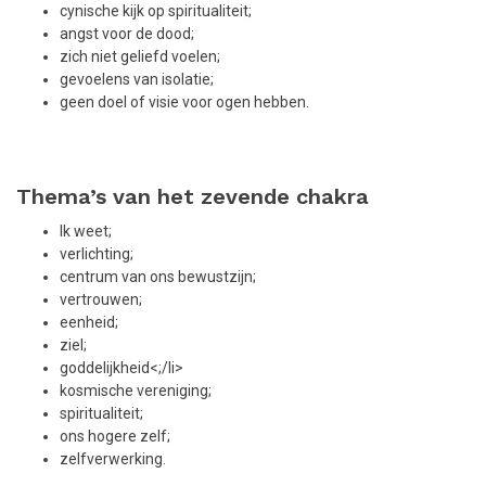
cynische kijk op spiritualiteit;
angst voor de dood;
zich niet geliefd voelen;
gevoelens van isolatie;
geen doel of visie voor ogen hebben.
Thema’s van het zevende chakra
Ik weet;
verlichting;
centrum van ons bewustzijn;
vertrouwen;
eenheid;
ziel;
goddelijkheid<;/li>
kosmische vereniging;
spiritualiteit;
ons hogere zelf;
zelfverwerking.