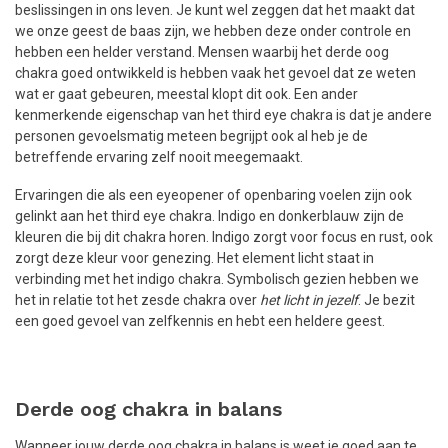
beslissingen in ons leven. Je kunt wel zeggen dat het maakt dat
we onze geest de baas zijn, we hebben deze onder controle en
hebben een helder verstand. Mensen waarbij het derde oog
chakra goed ontwikkeld is hebben vaak het gevoel dat ze weten
wat er gaat gebeuren, meestal klopt dit ook. Een ander
kenmerkende eigenschap van het third eye chakra is dat je andere
personen gevoelsmatig meteen begrijpt ook al heb je de
betreffende ervaring zelf nooit meegemaakt.
Ervaringen die als een eyeopener of openbaring voelen zijn ook
gelinkt aan het third eye chakra. Indigo en donkerblauw zijn de
kleuren die bij dit chakra horen. Indigo zorgt voor focus en rust, ook
zorgt deze kleur voor genezing. Het element licht staat in
verbinding met het indigo chakra. Symbolisch gezien hebben we
het in relatie tot het zesde chakra over
het licht in jezelf
. Je bezit
een goed gevoel van zelfkennis en hebt een heldere geest.
Derde oog chakra in balans
Wanneer jouw derde oog chakra in balans is weet je goed aan te