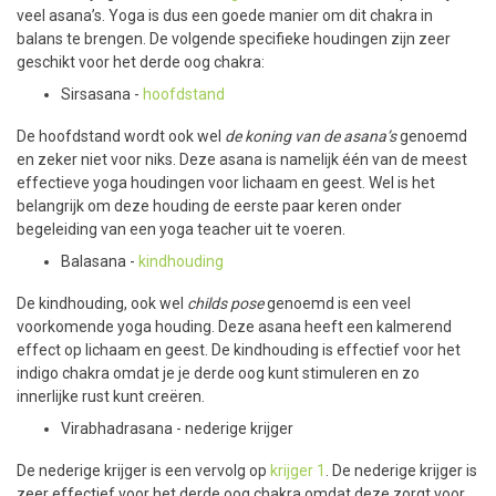
veel asana’s. Yoga is dus een goede manier om dit chakra in
balans te brengen. De volgende specifieke houdingen zijn zeer
geschikt voor het derde oog chakra:
Sirsasana -
hoofdstand
De hoofdstand wordt ook wel
de koning van de asana’s
genoemd
en zeker niet voor niks. Deze asana is namelijk één van de meest
effectieve yoga houdingen voor lichaam en geest. Wel is het
belangrijk om deze houding de eerste paar keren onder
begeleiding van een yoga teacher uit te voeren.
Balasana -
kindhouding
De kindhouding, ook wel
childs pose
genoemd is een veel
voorkomende yoga houding. Deze asana heeft een kalmerend
effect op lichaam en geest. De kindhouding is effectief voor het
indigo chakra omdat je je derde oog kunt stimuleren en zo
innerlijke rust kunt creëren.
Virabhadrasana - nederige krijger
De nederige krijger is een vervolg op
krijger 1
. De nederige krijger is
zeer effectief voor het derde oog chakra omdat deze zorgt voor