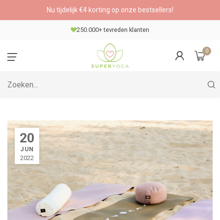
Nu tijdelijk €4 korting op onze bestsellers!
250.000+ tevreden klanten
0
20
JUN
2022