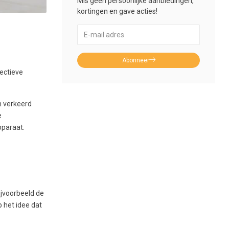
Mis geen persoonlijke aanbiedingen,
kortingen en gave acties!
Abonneer
fectieve
h verkeerd
e
pparaat.
ijvoorbeeld de
 het idee dat