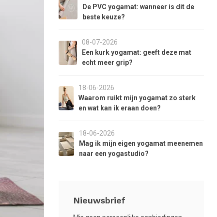
aar
De PVC yogamat: wanneer is dit de
et
beste keuze?
eselecteerde
oekresultaat
08-07-2026
e
Een kurk yogamat: geeft deze mat
aan.
echt meer grip?
ls
et
18-06-2026
anraaktoetsen
Waarom ruikt mijn yogamat zo sterk
erkt,
en wat kan ik eraan doen?
unt
18-06-2026
ouch-
Mag ik mijn eigen yogamat meenemen
n
naar een yogastudio?
wipetekens
ebruiken.
Nieuwsbrief