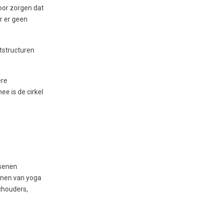
oor zorgen dat
r er geen
tstructuren
ere
ee is de cirkel
rsenen
fenen van yoga
schouders,