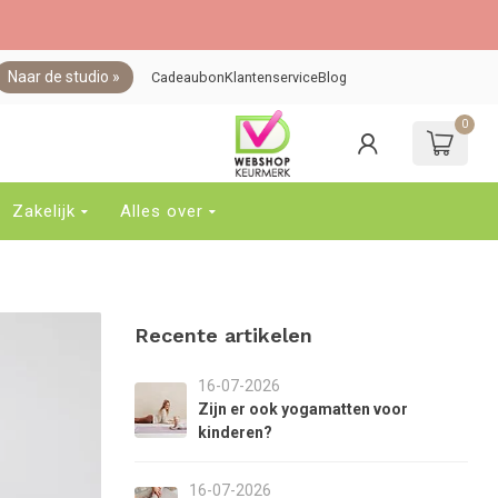
Naar de studio »
Cadeaubon
Klantenservice
Blog
0
ebruik
e
jltjes
p
Zakelijk
Alles over
n
eer
om
en
eschikbaar
Recente artikelen
esultaat
e
electeren.
16-07-2026
ruk
Zijn er ook yogamatten voor
p
kinderen?
nter
om
16-07-2026