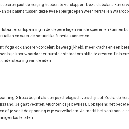
spieren juist de neiging hebben te verslappen. Deze disbalans kan erv
oga kan de balans tussen deze twee spiergroepen weer herstellen waardoo
ontstaat er ontspanning in de diepere lagen van de spieren en kunnen bo
rstellen en weer de natuurlijke functie aannemen.
nt Yoga ook andere voordelen; beweeglijkheid, meer kracht en een bet
en bij elkaar waardoor er ruimte ontstaat om stilte te ervaren. En hierm
t ondersteuning van de adem.
spanning. Stress begint als een psychologisch verschijnsel. Zodra de he
stand. Je gaat vechten, vluchten of je bevriest. Ook tijdens het beoe
ken of je voelt de spanning in je wervelkolom. Je merkt het vaak aan je 
ingen los te laten.