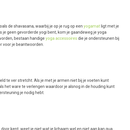
zoals de shavasana, waarbij je op je rug op een
yogamat
ligt met je
 Als je geen gevorderde yogi bent, kom je gaandeweg je yoga
e worden, bestaan handige
yoga accessoires
die je ondersteunen bij
er voor je beantwoorden.
 te ver stretcht. Als je met je armen niet bij je voeten kunt
 als het ware te verlengen waardoor je alsnog in de houding kunt
ersteuning je nodig hebt.
n door kent, weet je niet wat je lichaam wel en niet aan kan qua