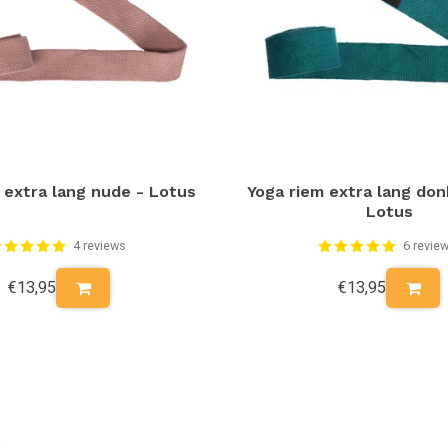
 extra lang nude - Lotus
Yoga riem extra lang don
Lotus
4 reviews
6 revie
€13,95
€13,95