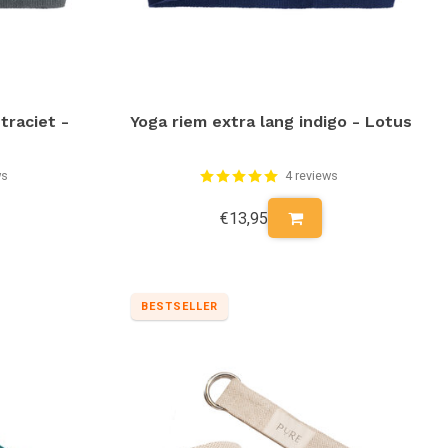
traciet -
Yoga riem extra lang indigo - Lotus
ws
4 reviews
€13,95
BESTSELLER