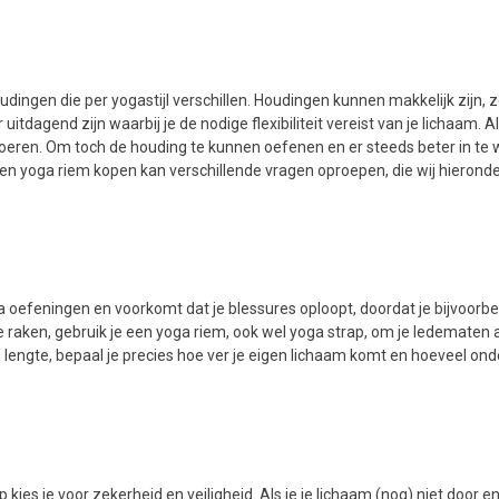
udingen die per yogastijl verschillen. Houdingen kunnen makkelijk zijn, 
itdagend zijn waarbij je de nodige flexibiliteit vereist van je lichaam.
tvoeren. Om toch de houding te kunnen oefenen en er steeds beter in t
Een yoga riem kopen kan verschillende vragen oproepen, die wij hierond
 oefeningen en voorkomt dat je blessures oploopt, doordat je bijvoorbeeld
te raken, gebruik je een yoga riem, ook wel yoga strap, om je ledematen
lengte, bepaal je precies hoe ver je eigen lichaam komt en hoeveel ond
kies je voor zekerheid en veiligheid. Als je je lichaam (nog) niet door e