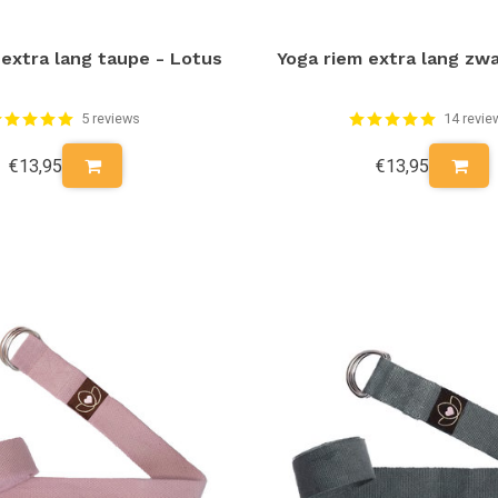
 extra lang taupe - Lotus
Yoga riem extra lang zwa
5 reviews
14 revie
€13,95
€13,95