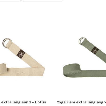
n
h
g
z
t
g
A
u
m
a
w
k
u
t
e
s
g
 extra lang sand - Lotus
Yoga riem extra lang asgr