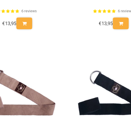
6 reviews
6 revie
€13,95
€13,95