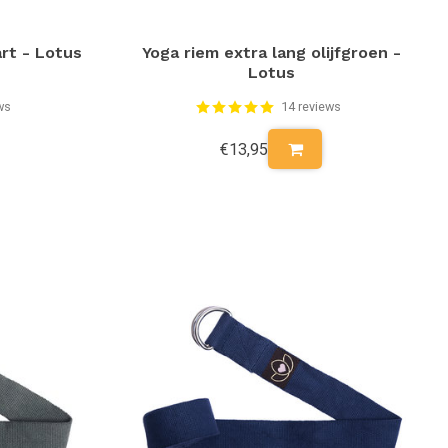
rt - Lotus
Yoga riem extra lang olijfgroen -
Lotus
ws
14 reviews
€13,95