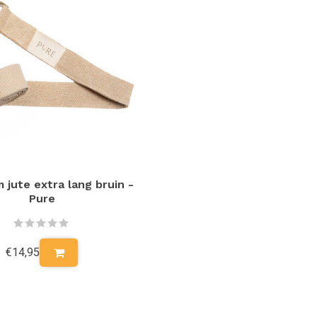
 jute extra lang bruin -
Pure
€14,95