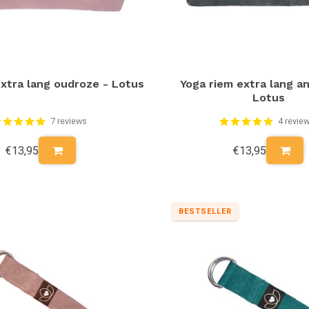
extra lang oudroze - Lotus
Yoga riem extra lang an
Lotus
7 reviews
4 revie
€13,95
€13,95
BESTSELLER