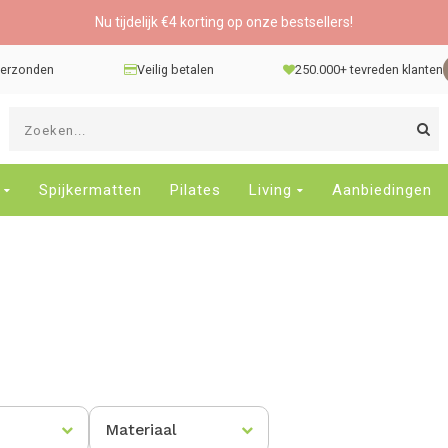
Nu tijdelijk €4 korting op onze bestsellers!
 verzonden
Veilig betalen
250.000+ tevreden klanten
G
d
pi
o
Spijkermatten
Pilates
Living
Aanbiedingen
e
n
e
b
r
t
s
D
o
E
Materiaal