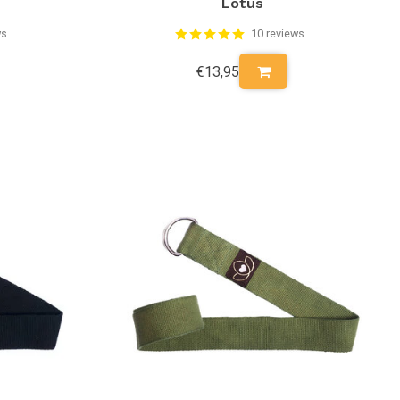
Lotus
ws
10 reviews
€13,95