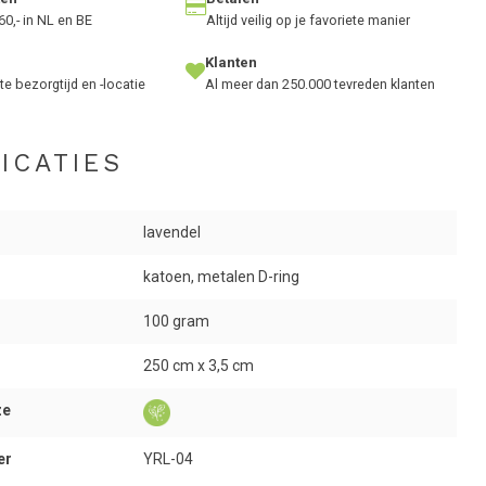
60,- in NL en BE
Altijd veilig op je favoriete manier
Klanten
te bezorgtijd en -locatie
Al meer dan 250.000 tevreden klanten
ICATIES
lavendel
katoen, metalen D-ring
100 gram
250 cm x 3,5 cm
ze
er
YRL-04