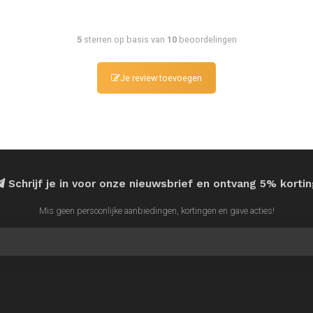
5
sterren op basis van
10
beoordelingen
Je review toevoegen
Schrijf je in voor onze nieuwsbrief en ontvang 5% korti
Mis geen persoonlijke aanbiedingen, kortingen en gave acties!