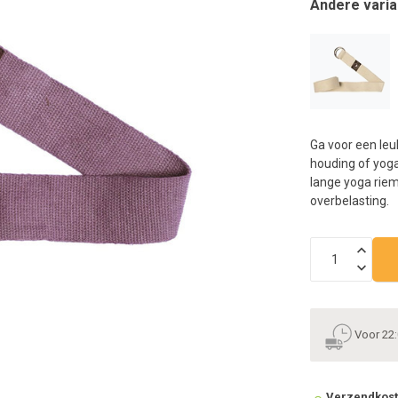
Andere varia
n
h
g
z
t
g
A
u
Ga voor een leu
m
houding of yoga
a
lange yoga riem
w
overbelasting.
k
u
t
e
s
g
Voor 22:
Verzendkos