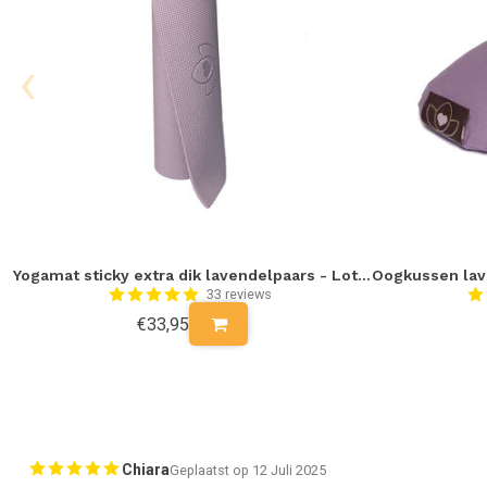
‹
Yogamat sticky extra dik lavendelpaars - Lotus
33 reviews
€33,95
Chiara
Geplaatst op 12 Juli 2025