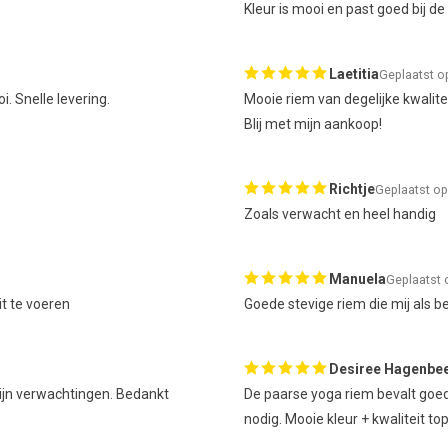
Kleur is mooi en past goed bij de 
Laetitia
Geplaatst o
i. Snelle levering.
Mooie riem van degelijke kwalitei
Blij met mijn aankoop!
Richtje
Geplaatst op
Zoals verwacht en heel handig
Manuela
Geplaatst 
it te voeren
Goede stevige riem die mij als b
Desiree Hagenbe
mijn verwachtingen. Bedankt
De paarse yoga riem bevalt goed
nodig. Mooie kleur + kwaliteit top