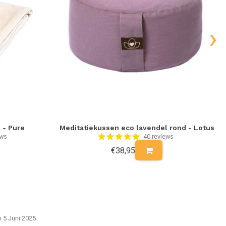
›
 - Pure
Meditatiekussen eco lavendel rond - Lotus
S
ews
40 reviews
€38,95
p 5 Juni 2025