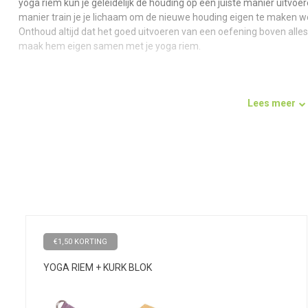
yoga riem kun je geleidelijk de houding op een juiste manier uitvoer
manier train je je lichaam om de nieuwe houding eigen te maken welke
Onthoud altijd dat het goed uitvoeren van een oefening boven alles 
maak hem eigen samen met je yoga riem.
Extra lang
Lees meer
Dankzij de metalen D-ring kun je de extra lange riem van maar liefs
Kies hoe strak je de riem wilt en stel zo nodig bij tijdens het uitv
sterk katoen waardoor je niet bang hoeft te zijn dat de riem een ho
Lotus
De riemen uit de Lotus serie zijn gemaakt van hoogwaardig en zeer
metalen D-ring. De kwaliteit van producten staat voorop waarbij een
€1,50 KORTING
voor iedereen niet minder belangrijk zijn.
YOGA RIEM + KURK BLOK
Goed om te weten