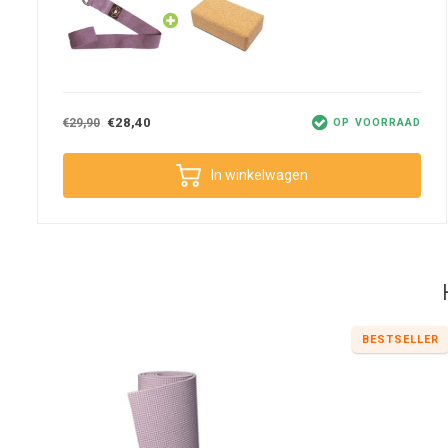
Een nieuwe houding uitproberen, kan zorgen voor intensieve yogase
genieten van je yogamat en wil je deze niet te vaak schoonmaken?
transpiratievocht voor je opvangt en je yogamat schoon houdt. De
wasmachine waardoor je duurzamer met je yogamat omgaat.
€28,40
€29,90
OP VOORRAAD
In winkelwagen
BESTSELLER