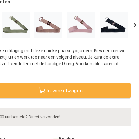
nten
aar
et
eselecteerde
oekresultaat
e
aan.
ls
ke uitdaging met deze unieke paarse yoga riem. Kies een nieuwe
et
stijl uit en werk toe naar een volgend niveau. Je kunt de extra
anraaktoetsen
 zelf verstellen met de handige D-ring. Voorkom blessures of
erkt,
unt
ouch-
In winkelwagen
n
wipetekens
ebruiken.
00 uur besteld? Direct verzonden!
ten
Betalen