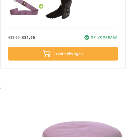
€31,95
€33,90
OP VOORRAAD
In winkelwagen
?