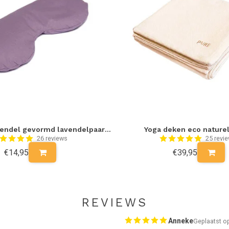
Oogkussen lavendel gevormd lavendelpaars eco - Lotus
Yoga deken eco naturel
26 reviews
25 revi
€14,95
€39,95
REVIEWS
Anneke
Geplaatst o