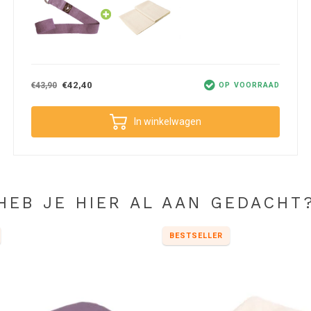
ssies, ook mét yoga riem. Wil je zo lang mogelijk
 Kies dan voor een
hygiënische yoga handdoek
die
 handdoek kun je gemakkelijk wassen in de
€42,40
€43,90
OP VOORRAAD
In winkelwagen
HEB JE HIER AL AAN GEDACHT
BESTSELLER