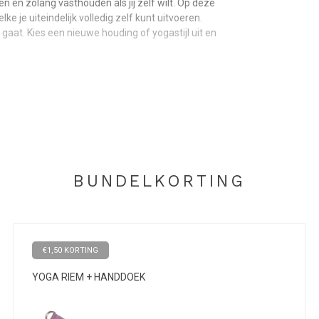
en en zolang vasthouden als jij zelf wilt. Op deze
 je uiteindelijk volledig zelf kunt uitvoeren.
gaat. Kies een nieuwe houding of yogastijl uit en
t 250 cm lang gemakkelijk sluiten en verstellen.
oeren van de houding. De riem is gemaakt van zeer
uding niet aan kan.
BUNDELKORTING
 sterk katoen en zijn voorzien van een mooie
 eerlijke manier van produceren én een fijne prijs
€1,50 KORTING
YOGA RIEM + HANDDOEK