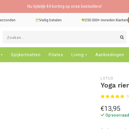
Nu tijdelijk €4 korting op onze bestsellers!
 verzonden
Veilig betalen
250.000+ tevreden klanten
G
d
pi
o
Spijkermatten
Pilates
Living
Aanbiedingen
e
n
e
LOTUS
b
Yoga rie
r
t
1
s
D
€13,95
o
Op voorraa
E