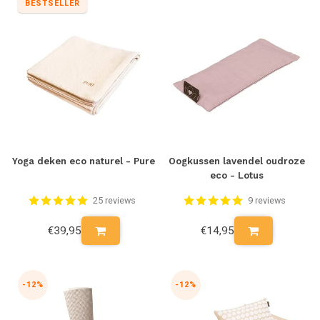
BESTSELLER
Yoga deken eco naturel - Pure
Oogkussen lavendel oudroze
eco - Lotus
25 reviews
9 reviews
€39,95
€14,95
-12%
-12%