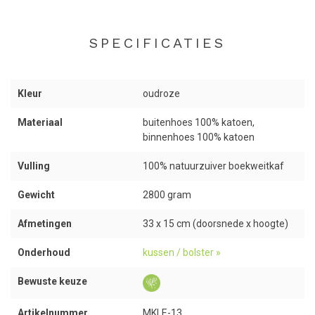
Het kussen heeft een fijn en compact formaat van 33 x 15 cm
waardoor het op veel meer momenten handig is om te gebruiken.
SPECIFICATIES
Je kunt het bijvoorbeeld ook gebruiken voor onder je voeten als
voetensteun. Voor kinderen is het formaat zeer comfortabel om
op te zitten en je kunt het kussen leuk stijlen in je interieur.
Kleur
oudroze
Materiaal
buitenhoes 100% katoen,
binnenhoes 100% katoen
Goed om te weten
Aan de zijkant van het meditatiekussen zit een handig draagband
Vulling
100% natuurzuiver boekweitkaf
gevestigd waarmee je het kussen makkelijk kunt optillen en
dragen. Voor nog meer comfort kun je het kussen het beste in een
Gewicht
2800 gram
tas vervoeren, bijvoorbeeld in onze kwalitatieve
yogatas
.
Afmetingen
33 x 15 cm (doorsnede x hoogte)
Voor de vulling van het kussen is gebruik gemaakt van 100%
boekweitkaf. Je kunt de stevigheid van het kussen makkelijk zelf
Onderhoud
kussen / bolster »
bepalen door er boekweitkaf uit te halen of juist extra toe te
voegen. Onder de buitenhoes zit de binnenhoes waar de vulling
Bewuste keuze
van het kaf in zit. Met een rits kun je de buitenhoes openmaken
waardoor je gemakkelijk bij de binnenhoes komt en zo de vulling
Artikelnummer
MKLE-13