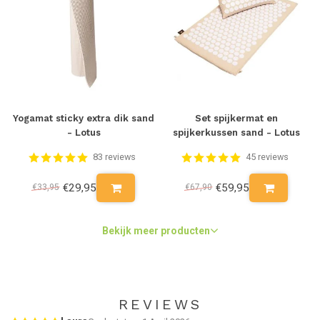
Yogamat sticky extra dik sand
Set spijkermat en
- Lotus
spijkerkussen sand - Lotus
83 reviews
45 reviews
€29,95
€59,95
€33,95
€67,90
Bekijk meer producten
REVIEWS