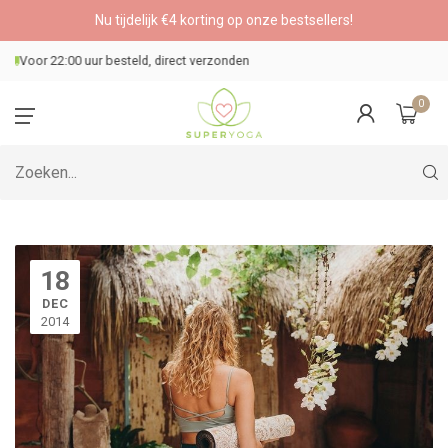
Nu tijdelijk €4 korting op onze bestsellers!
Veilig betalen
0
18
DEC
2014