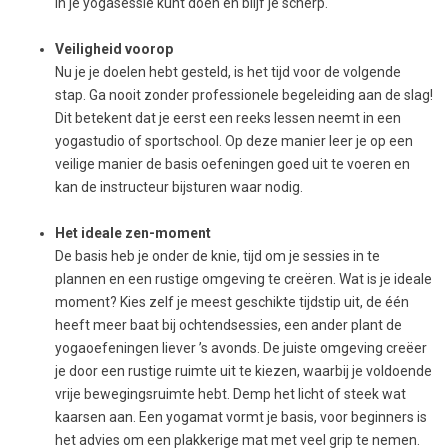
in je yogasessie kunt doen en blijf je scherp.
Veiligheid voorop
Nu je je doelen hebt gesteld, is het tijd voor de volgende
stap. Ga nooit zonder professionele begeleiding aan de slag!
Dit betekent dat je eerst een reeks lessen neemt in een
yogastudio of sportschool. Op deze manier leer je op een
veilige manier de basis oefeningen goed uit te voeren en
kan de instructeur bijsturen waar nodig.
Het ideale zen-moment
De basis heb je onder de knie, tijd om je sessies in te
plannen en een rustige omgeving te creëren. Wat is je ideale
moment? Kies zelf je meest geschikte tijdstip uit, de één
heeft meer baat bij ochtendsessies, een ander plant de
yogaoefeningen liever ’s avonds. De juiste omgeving creëer
je door een rustige ruimte uit te kiezen, waarbij je voldoende
vrije bewegingsruimte hebt. Demp het licht of steek wat
kaarsen aan. Een yogamat vormt je basis, voor beginners is
het advies om een plakkerige mat met veel grip te nemen.