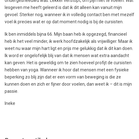
ondergesneeuwd was. Lekker verstopt, om pijn niet te voelen. Wat
lesgeven me heeft geleerd is dat ik dit alleen kan vanuit mijn
gevoel. Sterker nog, wanneer ik in volledig contact ben met mezelf
voel ik precies wat er op dat moment nodig is bij de cursisten.
Ik ben inmiddels bijna 66. Mijn baan heb ik opgezegd, financieel
heb ik het veel minder, ik werk hoofdzakelijk als vrijwilliger. Maar ik
weet nu waar mijn hart ligt en prijs me gelukkig dat ik dit kan doen.
Ik word er ongelofelijk blij van dat ik mensen wat extra aandacht
kan geven. Het is geweldig om te zien hoeveel profijt de cursisten
hebben van yoga. Wanneer ik hoor dat mensen met een fysieke
beperking zo blij zijn dat er een vorm van beweging is die ze
kunnen doen en zich er fijner door voelen, dan weet ik – dit is mijn
passie.
Ineke