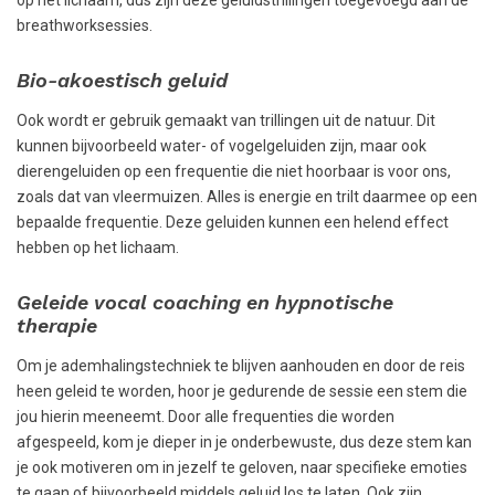
op het lichaam, dus zijn deze geluidstrillingen toegevoegd aan de
breathworksessies.
Bio-akoestisch geluid
Ook wordt er gebruik gemaakt van trillingen uit de natuur. Dit
kunnen bijvoorbeeld water- of vogelgeluiden zijn, maar ook
dierengeluiden op een frequentie die niet hoorbaar is voor ons,
zoals dat van vleermuizen. Alles is energie en trilt daarmee op een
bepaalde frequentie. Deze geluiden kunnen een helend effect
hebben op het lichaam.
Geleide vocal coaching en hypnotische
therapie
Om je ademhalingstechniek te blijven aanhouden en door de reis
heen geleid te worden, hoor je gedurende de sessie een stem die
jou hierin meeneemt. Door alle frequenties die worden
afgespeeld, kom je dieper in je onderbewuste, dus deze stem kan
je ook motiveren om in jezelf te geloven, naar specifieke emoties
te gaan of bijvoorbeeld middels geluid los te laten. Ook zijn