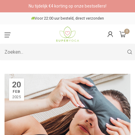
Nu tijdelijk €4 korting op onze bestsellers!
Veilig betalen
0
20
FEB
2025