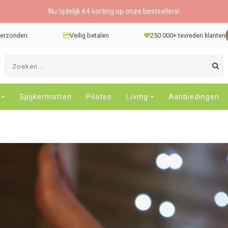
Nu tijdelijk €4 korting op onze bestsellers!
 verzonden
Veilig betalen
250.000+ tevreden klanten
G
d
pi
o
Spijkermatten
Pilates
Living
Aanbiedingen
e
n
e
b
r
t
s
D
o
E