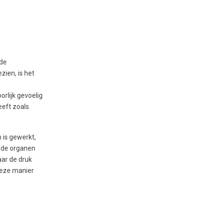
 de
ien, is het
rlijk gevoelig
eeft zoals
 is gewerkt,
e de organen
aar de druk
deze manier