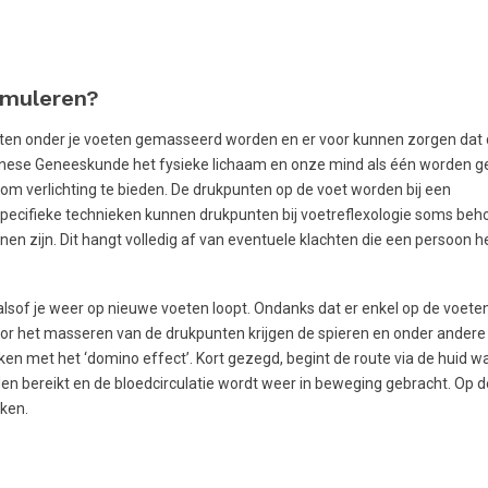
imuleren?
nten onder je voeten gemasseerd worden en er voor kunnen zorgen dat
ese Geneeskunde het fysieke lichaam en onze mind als één worden gez
 verlichting te bieden. De drukpunten op de voet worden bij een
cifieke technieken kunnen drukpunten bij voetreflexologie soms behoo
en zijn. Dit hangt volledig af van eventuele klachten die een persoon h
sof je weer op nieuwe voeten loopt. Ondanks dat er enkel op de voeten
oor het masseren van de drukpunten krijgen de spieren en onder ander
lijken met het ‘domino effect’. Kort gezegd, begint de route via de huid w
den bereikt en de bloedcirculatie wordt weer in beweging gebracht. Op 
rken.