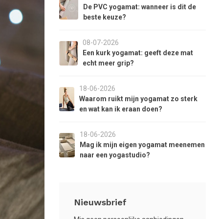
aar
De PVC yogamat: wanneer is dit de
et
beste keuze?
eselecteerde
oekresultaat
08-07-2026
e
Een kurk yogamat: geeft deze mat
aan.
echt meer grip?
ls
et
18-06-2026
anraaktoetsen
Waarom ruikt mijn yogamat zo sterk
erkt,
en wat kan ik eraan doen?
unt
18-06-2026
ouch-
Mag ik mijn eigen yogamat meenemen
n
naar een yogastudio?
wipetekens
ebruiken.
Nieuwsbrief