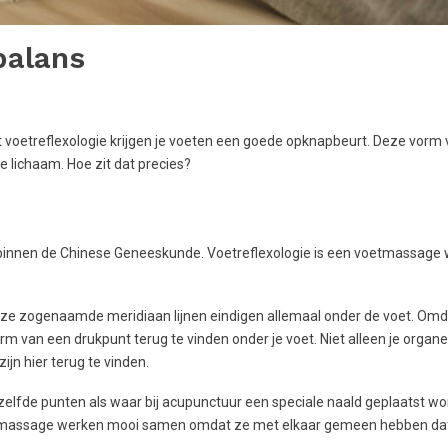
balans
et voetreflexologie krijgen je voeten een goede opknapbeurt. Deze vor
e lichaam. Hoe zit dat precies?
 binnen de Chinese Geneeskunde. Voetreflexologie is een voetmassage w
eze zogenaamde meridiaan lijnen eindigen allemaal onder de voet. Omd
orm van een drukpunt terug te vinden onder je voet. Niet alleen je organ
jn hier terug te vinden.
zelfde punten als waar bij acupunctuur een speciale naald geplaatst wo
Na massage werken mooi samen omdat ze met elkaar gemeen hebben da