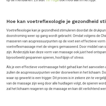
Hoe kan voetreflexologie je gezondheid st
Voetreflexologie kan je gezondheid stimuleren doordat de drukpu
doorstroming weer op gang wordt gebracht. Omdat volgens de Chin
masseren van acupressuurpunten op de voet een effectieve vorm om
voetreflexmassage met de vingers gemasseerd. Door middel van spe
zijn. Anderzijds kan deze vorm van massage ook juist heel ontspann
bijvoorbeeld gespannen spieren, hoofdpijn of stress.
Als je een effectieve voetmassage hebt gehad kan het aanvoelen al
zullen de acupressuurpunten verder doorwerken in het lichaam. D
waar op gewerkt is een trigger. Dit proces is in zekere zin te verge
van de massage zijn weg door alle huidlagen volgt, de spieren wor
zal het lichaam reageren op de massage en kan dit verlichtend we