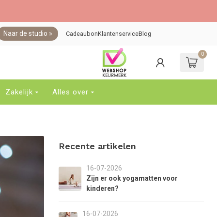
Naar de studio »
Cadeaubon
Klantenservice
Blog
0
ebruik
e
jltjes
p
Zakelijk
Alles over
n
eer
om
en
eschikbaar
Recente artikelen
esultaat
e
electeren.
16-07-2026
ruk
Zijn er ook yogamatten voor
p
kinderen?
nter
om
16-07-2026