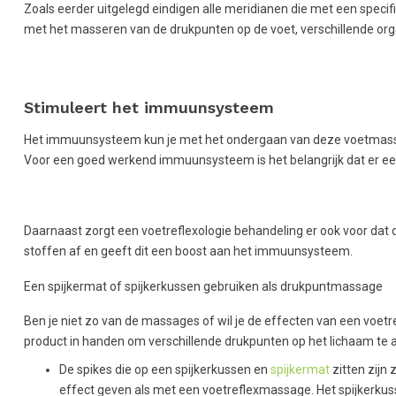
Zoals eerder uitgelegd eindigen alle meridianen die met een specif
met het masseren van de drukpunten op de voet, verschillende org
Stimuleert het immuunsysteem
Het immuunsysteem kun je met het ondergaan van deze voetmassag
Voor een goed werkend immuunsysteem is het belangrijk dat er een 
Daarnaast zorgt een voetreflexologie behandeling er ook voor dat d
stoffen af en geeft dit een boost aan het immuunsysteem.
Een spijkermat of spijkerkussen gebruiken als drukpuntmassage
Ben je niet zo van de massages of wil je de effecten van een voe
product in handen om verschillende drukpunten op het lichaam te a
De spikes die op een spijkerkussen en
spijkermat
zitten zijn
effect geven als met een voetreflexmassage. Het spijkerkuss