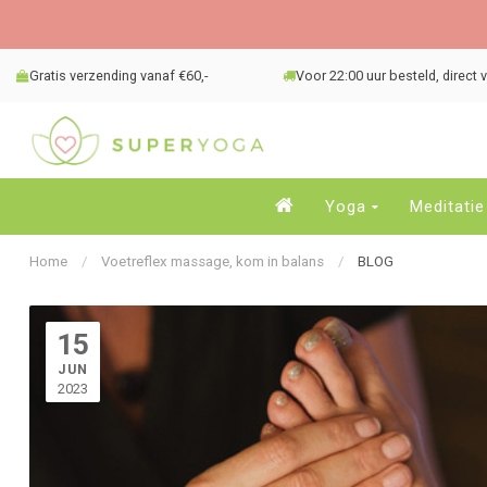
Gratis verzending vanaf €60,-
Voor 22:00 uur besteld, direct
Yoga
Meditatie
Home
/
Voetreflex massage, kom in balans
/
BLOG
15
JUN
2023