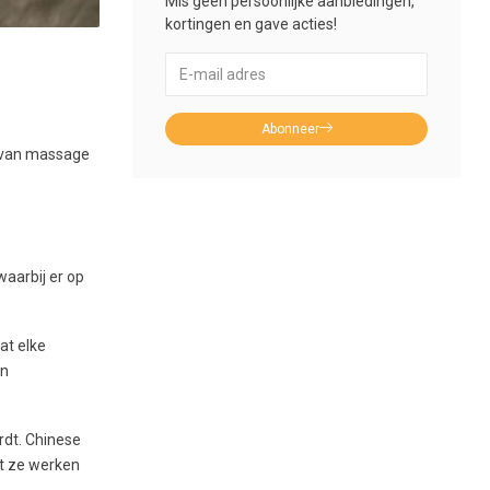
Mis geen persoonlijke aanbiedingen,
kortingen en gave acties!
Abonneer
m van massage
aarbij er op
at elke
en
rdt. Chinese
t ze werken