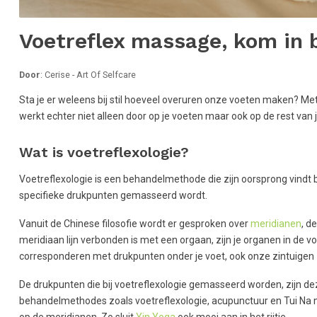
Voetreflex massage, kom in 
Door
: Cerise - Art Of Selfcare
Sta je er weleens bij stil hoeveel overuren onze voeten maken? M
werkt echter niet alleen door op je voeten maar ook op de rest van j
Wat is voetreflexologie?
Voetreflexologie is een behandelmethode die zijn oorsprong vindt
specifieke drukpunten gemasseerd wordt.
Vanuit de Chinese filosofie wordt er gesproken over
meridianen
, d
meridiaan lijn verbonden is met een orgaan, zijn je organen in de v
corresponderen met drukpunten onder je voet, ook onze zintuigen zi
De drukpunten die bij voetreflexologie gemasseerd worden, zijn de
behandelmethodes zoals voetreflexologie, acupunctuur en Tui 
op de meridianen. Zo sluit
Yin Yoga
ook mooi aan in het rijtje.