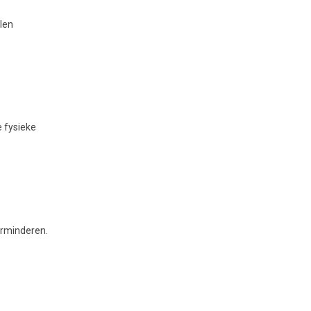
len
e fysieke
erminderen.