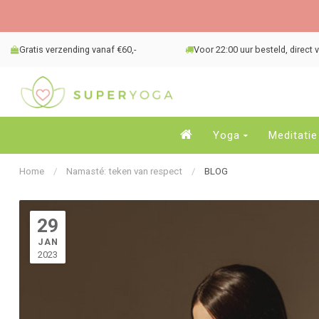
Gratis verzending vanaf €60,-
Voor 22:00 uur besteld, direct
Yoga
Meditatie
Home
/
Namasté: teken van respect
/
BLOG
29
JAN
2023