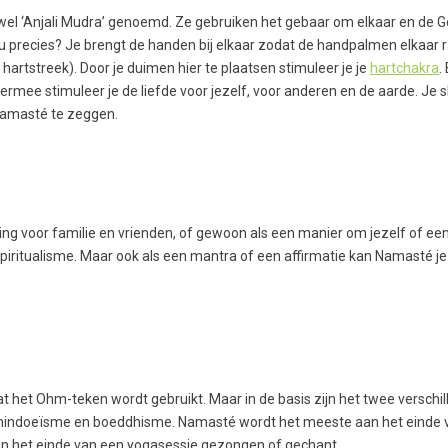
k wel ‘Anjali Mudra’ genoemd. Ze gebruiken het gebaar om elkaar en de 
u precies? Je brengt de handen bij elkaar zodat de handpalmen elkaar 
artstreek). Door je duimen hier te plaatsen stimuleer je je
hartchakra
.
ermee stimuleer je de liefde voor jezelf, voor anderen en de aarde. Je sl
 Namasté te zeggen.
ng voor familie en vrienden, of gewoon als een manier om jezelf of een
spiritualisme. Maar ook als een mantra of een affirmatie kan Namasté je
at het Ohm-teken wordt gebruikt. Maar in de basis zijn het twee verschi
t hindoeïsme en boeddhisme. Namasté wordt het meeste aan het einde 
n het einde van een yogasessie gezongen of gechant.