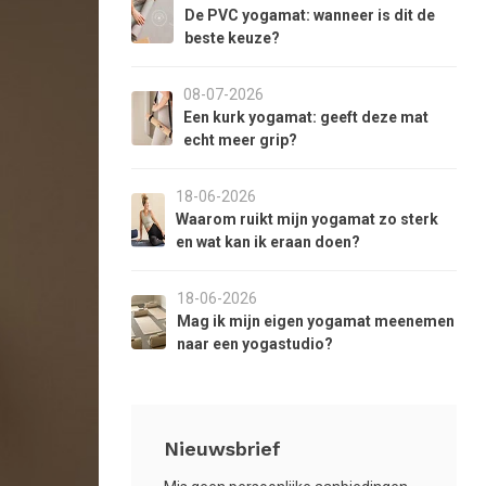
aar
De PVC yogamat: wanneer is dit de
et
beste keuze?
eselecteerde
oekresultaat
08-07-2026
e
Een kurk yogamat: geeft deze mat
aan.
echt meer grip?
ls
et
18-06-2026
anraaktoetsen
Waarom ruikt mijn yogamat zo sterk
erkt,
en wat kan ik eraan doen?
unt
18-06-2026
ouch-
Mag ik mijn eigen yogamat meenemen
n
naar een yogastudio?
wipetekens
ebruiken.
Nieuwsbrief