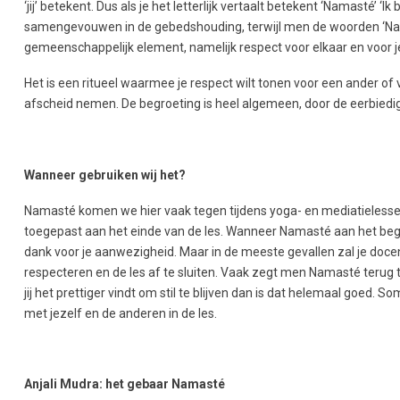
‘jij’ betekent. Dus als je het letterlijk vertaalt betekent ‘Namasté’ 
samengevouwen in de gebedshouding, terwijl men de woorden ‘Nam
gemeenschappelijk element, namelijk respect voor elkaar en voor j
Het is een ritueel waarmee je respect wilt tonen voor een ander of
afscheid nemen. De begroeting is heel algemeen, door de eerbiedige 
Wanneer gebruiken wij het?
Namasté komen we hier vaak tegen tijdens yoga- en mediatielessen
toegepast aan het einde van de les. Wanneer Namasté aan het begi
dank voor je aanwezigheid. Maar in de meeste gevallen zal je doce
respecteren en de les af te sluiten. Vaak zegt men Namasté terug teg
jij het prettiger vindt om stil te blijven dan is dat helemaal goe
met jezelf en de anderen in de les.
Anjali Mudra: het gebaar Namasté