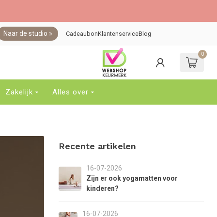
Naar de studio »
Cadeaubon
Klantenservice
Blog
0
ebruik
e
jltjes
p
Zakelijk
Alles over
n
eer
om
en
eschikbaar
Recente artikelen
esultaat
e
electeren.
16-07-2026
ruk
Zijn er ook yogamatten voor
p
kinderen?
nter
om
16-07-2026