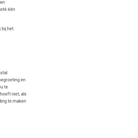
den
asté één
bij het
stal
begroeting en
ou te
oeft niet, als
nding te maken