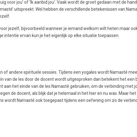
‘Ik buig voor jou’ of ‘Ik aanbid jou’. Vaak wordt de groet gedaan met de han
asté’ uitspreekt. Wel hebben de verschillende betekenissen van Nam
ezelf.
 voor jezelf, bijvoorbeeld wanneer je iemand welkom wilt heten maar ook 
intentie ervan kun je het eigenlijk op elke situatie toepassen.
 of andere spirituele sessies. Tijdens een yogales wordt Namasté mee
n van de les door de docent wordt uitgesproken dan betekent het een 
nt aan het einde van de les Namasté gebruiken, om de verbinding met j
en de docent, als blijk dat je helemaal in het hier en nu was. Maar het h
d. Soms wordt Namasté ook toegepast tijdens een oefening om zo de verbi