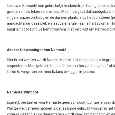
In India is Namasté een gebruikelijk hindoeïstisch handgebaar, oo
groeten en als teken van respect. Maar hoe gaat dat handgebaar n
vingers wijzen omhoog en de duimen plaats je op het borstbeen (je h
aandacht naar deze plek en laat de energie naar je hart stromen, hi
buigt je hoofd licht. Je bent trouwens niet verplicht om het woord
Andere toepassingen van Namasté
Hier in het westen wordt Namasté soms ook toegepast als begroeti
respecteren. Men gebruikt het dan helemaal los van het geloof of 
liefde te vergroten en meer balans te krijgen in je leven.
Namasté symbool
Eigenlijk bestaat er voor Namasté geen symbool, toch zie je vaak d
Wat ze wel gemeen hebben is dat ze beide gebruikt worden in he
yogales gezegd, Ohm daarentegen wordt vaak aan het begin én aa