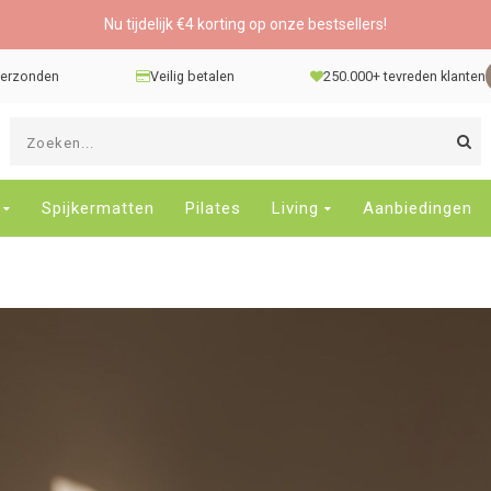
Nu tijdelijk €4 korting op onze bestsellers!
 verzonden
Veilig betalen
250.000+ tevreden klanten
G
d
pi
o
Spijkermatten
Pilates
Living
Aanbiedingen
e
n
e
b
r
t
s
D
o
E