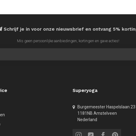
Schrijf je in voor onze nieuwsbrief en ontvang 5% korti
Mis geen persoonlijke aanbiedingen, kortingen en gave acties!
ice
Superyoga
Burgemeester Haspelslaan 23
1181NB Amstelveen
den
Nederland
e