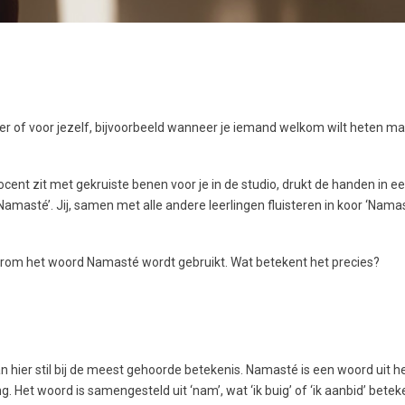
r of voor jezelf, bijvoorbeeld wanneer je iemand welkom wilt heten maa
docent zit met gekruiste benen voor je in de studio, drukt de handen in e
masté’. Jij, samen met alle andere leerlingen fluisteren in koor ‘Namas
arom het woord Namasté wordt gebruikt. Wat betekent het precies?
hier stil bij de meest gehoorde betekenis. Namasté is een woord uit h
g. Het woord is samengesteld uit ‘nam’, wat ‘ik buig’ of ‘ik aanbid’ beteke