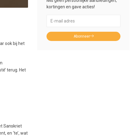
Mis geen persoonlijke aanbiedingen,
kortingen en gave acties!
Abonneer
r ook bij het
en
té’ terug. Het
et Sanskriet
nt, en ‘te’, wat