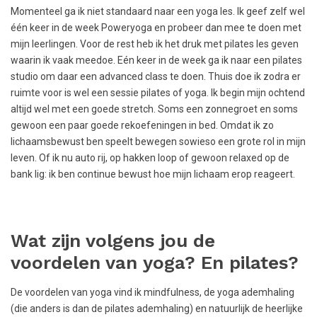
Momenteel ga ik niet standaard naar een yoga les. Ik geef zelf wel
één keer in de week Poweryoga en probeer dan mee te doen met
mijn leerlingen. Voor de rest heb ik het druk met pilates les geven
waarin ik vaak meedoe. Eén keer in de week ga ik naar een pilates
studio om daar een advanced class te doen. Thuis doe ik zodra er
ruimte voor is wel een sessie pilates of yoga. Ik begin mijn ochtend
altijd wel met een goede stretch. Soms een zonnegroet en soms
gewoon een paar goede rekoefeningen in bed. Omdat ik zo
lichaamsbewust ben speelt bewegen sowieso een grote rol in mijn
leven. Of ik nu auto rij, op hakken loop of gewoon relaxed op de
bank lig: ik ben continue bewust hoe mijn lichaam erop reageert.
Wat zijn volgens jou de
voordelen van yoga? En pilates?
De voordelen van yoga vind ik mindfulness, de yoga ademhaling
(die anders is dan de pilates ademhaling) en natuurlijk de heerlijke