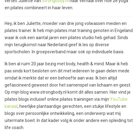
vertelt Juliette van
Strongbody.nl
haar verhaal over hoe ze yoga
en pilates combineert in haar leven.
Hey, ik ben Juliette, moeder van drie jong volwassen meiden en
pilates trainer. Ik heb mijn pilates mat training genoten in Engeland
waar ik ook een aantal jaren een pilates studio heb gehad. Sinds
mijn terugkomst naar Nederland geef ik les op diverse
sportscholen. In groepsverband maar ook op individuele basis.
Ik ben al ruim 20 jaar bezig met body, health & mind. Maar ik heb
pas sinds kort besloten om dit met iedereen te gaan delen mede
omdat ik merkte dat er een behoefte aan was. Ik ben altijd
gefascineerd geweest door het samenspel van lichaam en geest.
Op mijn blog www.strongbody.nl komt dit alles samen. Hier vind je
pilates blogs inclusief online pilates trainingen via mijn
YouTube
kanaal
, heerlijke plantaardige gerechten, een stukje lifestyle en
blogs over persoonlijke ontwikkeling, een onderwerp wat mij
uitermate boeit. In dat kader volg ik onder andere een opleiding tot
life coach.