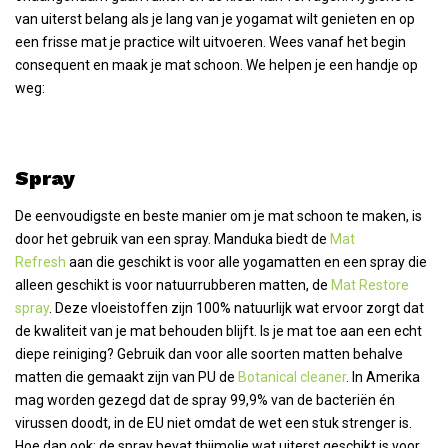
van uiterst belang als je lang van je yogamat wilt genieten en op
een frisse mat je practice wilt uitvoeren. Wees vanaf het begin
consequent en maak je mat schoon. We helpen je een handje op
weg:
Spray
De eenvoudigste en beste manier om je mat schoon te maken, is
door het gebruik van een spray. Manduka biedt de
Mat
Refresh
aan die geschikt is voor alle yogamatten en een spray die
alleen geschikt is voor natuurrubberen matten, de
Mat Restore
spray
.
Deze vloeistoffen zijn 100% natuurlijk wat ervoor zorgt dat
de kwaliteit van je mat behouden blijft. Is je mat toe aan een echt
diepe reiniging? Gebruik dan voor alle soorten matten behalve
matten die gemaakt zijn van PU de
Botanical cleaner
. In Amerika
mag worden gezegd dat de spray 99,9% van de bacteriën én
virussen doodt, in de EU niet omdat de wet een stuk strenger is.
Hoe dan ook: de spray bevat thijmolie wat uiterst geschikt is voor