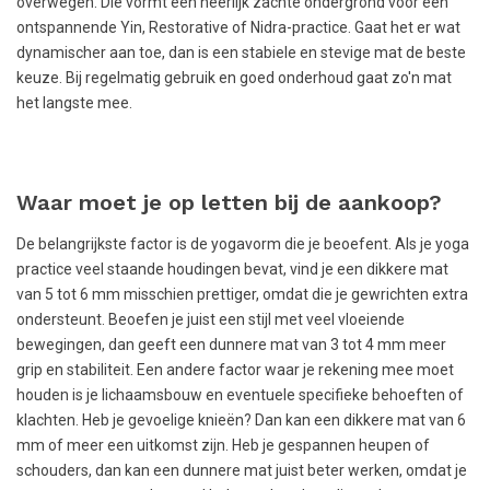
overwegen. Die vormt een heerlijk zachte ondergrond voor een
ontspannende Yin, Restorative of Nidra-practice. Gaat het er wat
dynamischer aan toe, dan is een stabiele en stevige mat de beste
keuze. Bij regelmatig gebruik en goed onderhoud gaat zo'n mat
het langste mee.
Waar moet je op letten bij de aankoop?
De belangrijkste factor is de yogavorm die je beoefent. Als je yoga
practice veel staande houdingen bevat, vind je een dikkere mat
van 5 tot 6 mm misschien prettiger, omdat die je gewrichten extra
ondersteunt. Beoefen je juist een stijl met veel vloeiende
bewegingen, dan geeft een dunnere mat van 3 tot 4 mm meer
grip en stabiliteit. Een andere factor waar je rekening mee moet
houden is je lichaamsbouw en eventuele specifieke behoeften of
klachten. Heb je gevoelige knieën? Dan kan een dikkere mat van 6
mm of meer een uitkomst zijn. Heb je gespannen heupen of
schouders, dan kan een dunnere mat juist beter werken, omdat je