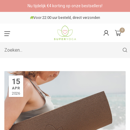
Nu tijdelijk €4 korting op onze bestsellers!
Veilig betalen
0
15
APR
2026