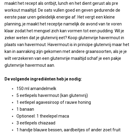
maakt het recept als ontbijt, lunch en het dient gerust als pre
workout maaltijd. De oats vullen goed en geven gedurende de
eerste paar uren geleidelijk energie af. Het vergt een kleine
planning, je maakt het receptje namelijk de avond van te voren
klaar zodat het mengsel zich kan vormen tot een pudding. Wil je
zeker weten dat je glutenvrij eet? Koop glutenvrije havermout in
plaats van havermout. Havermout is in principe glutenvrij maar het
kan in aanraking zijn gekomen met andere graansoorten, als je je
wilt verzekeren van een glutenvrije maaltijd schaf je een pakje
glutenvrije havermout aan.
De volgende ingrediënten heb je nodig:
150 ml amandelmelk
5 eetlepels havermout (kan glutenvrij)
1 eetlepel agavesiroop of rauwe honing
1 banaan
Optioneel: 1 theelepel maca
3 eetlepels chiazaad
1 handje blauwe bessen, aardbeitjes of ander zoet fruit