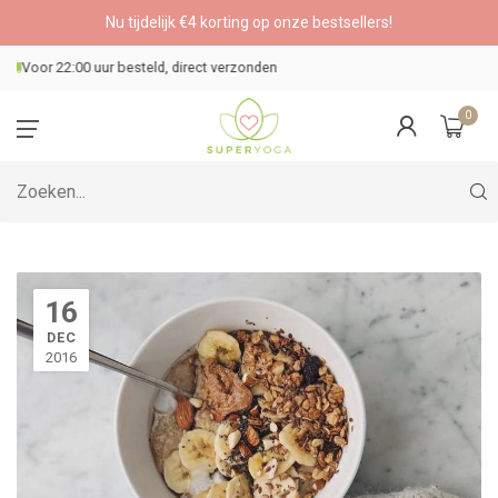
Nu tijdelijk €4 korting op onze bestsellers!
Veilig betalen
0
16
DEC
2016