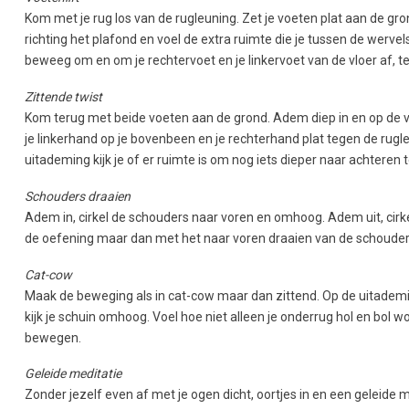
Kom met je rug los van de rugleuning. Zet je voeten plat aan de gro
richting het plafond en voel de extra ruimte die je tussen de wervel
beweeg om en om je rechtervoet en je linkervoet van de vloer af, terw
Zittende twist
Kom terug met beide voeten aan de grond. Adem diep in en op de vol
je linkerhand op je bovenbeen en je rechterhand plat tegen de rugleu
uitademing kijk je of er ruimte is om nog iets dieper naar achteren
Schouders draaien
Adem in, cirkel de schouders naar voren en omhoog. Adem uit, cirk
de oefening maar dan met het naar voren draaien van de schouder 
Cat-cow
Maak de beweging als in cat-cow maar dan zittend. Op de uitademing
kijk je schuin omhoog. Voel hoe niet alleen je onderrug hol en bol 
bewegen.
Geleide meditatie
Zonder jezelf even af met je ogen dicht, oortjes in en een geleide m