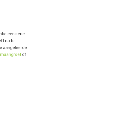
ntie een serie
ft na te
 de aangeleerde
maangroet
of