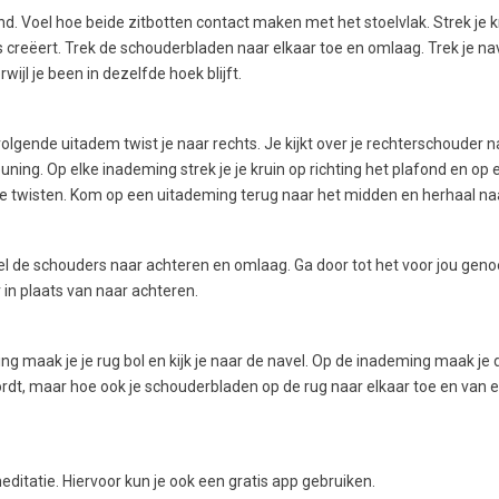
nd. Voel hoe beide zitbotten contact maken met het stoelvlak. Strek je k
s creëert. Trek de schouderbladen naar elkaar toe en omlaag. Trek je nave
ijl je been in dezelfde hoek blijft.
gende uitadem twist je naar rechts. Je kijkt over je rechterschouder n
ning. Op elke inademing strek je je kruin op richting het plafond en op 
 te twisten. Kom op een uitademing terug naar het midden en herhaal naa
el de schouders naar achteren en omlaag. Ga door tot het voor jou genoe
in plaats van naar achteren.
 maak je je rug bol en kijk je naar de navel. Op de inademing maak je d
wordt, maar hoe ook je schouderbladen op de rug naar elkaar toe en van e
editatie. Hiervoor kun je ook een gratis app gebruiken.