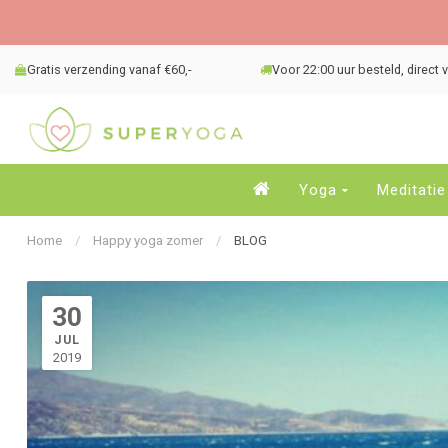
Gratis verzending vanaf €60,-
Voor 22:00 uur besteld, direct
Yoga
Meditatie
Home
/
Happy yoga zomer
/
BLOG
30
JUL
2019