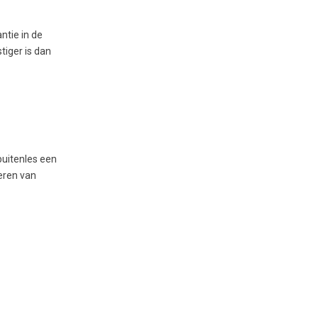
ntie in de
iger is dan
buitenles een
eren van