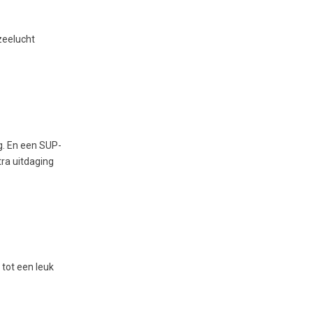
zeelucht
g. En een SUP-
tra uitdaging
tot een leuk