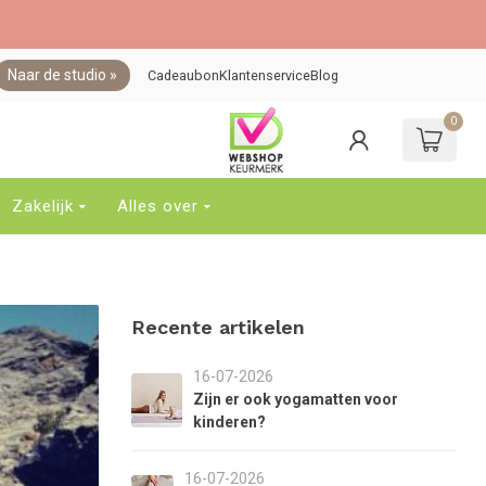
Naar de studio »
Cadeaubon
Klantenservice
Blog
0
ebruik
e
jltjes
p
Zakelijk
Alles over
n
eer
om
en
eschikbaar
Recente artikelen
esultaat
e
electeren.
16-07-2026
ruk
Zijn er ook yogamatten voor
p
kinderen?
nter
om
16-07-2026