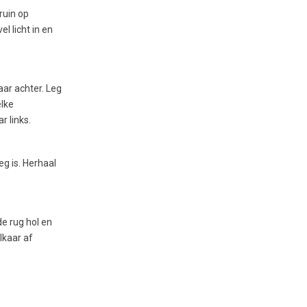
ruin op
l licht in en
aar achter. Leg
elke
r links.
g is. Herhaal
e rug hol en
lkaar af