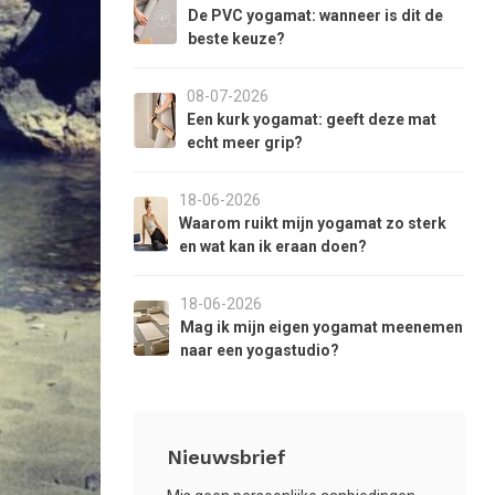
aar
De PVC yogamat: wanneer is dit de
et
beste keuze?
eselecteerde
oekresultaat
08-07-2026
e
Een kurk yogamat: geeft deze mat
aan.
echt meer grip?
ls
et
18-06-2026
anraaktoetsen
Waarom ruikt mijn yogamat zo sterk
erkt,
en wat kan ik eraan doen?
unt
18-06-2026
ouch-
Mag ik mijn eigen yogamat meenemen
n
naar een yogastudio?
wipetekens
ebruiken.
Nieuwsbrief