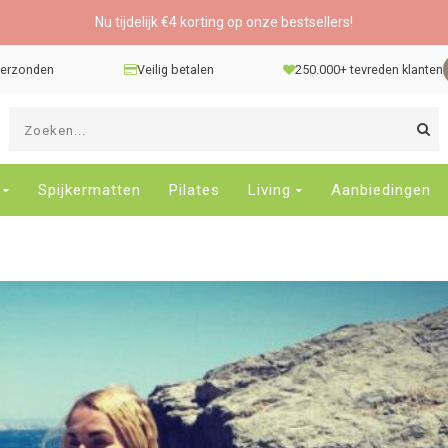
Nu tijdelijk €4 korting op onze bestsellers!
 verzonden
Veilig betalen
250.000+ tevreden klanten
G
d
pi
o
Spijkermatten
Pilates
Living
Aanbiedingen
e
n
e
b
r
t
s
D
o
E