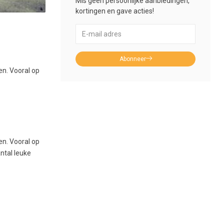
Mis geen persoonlijke aanbiedingen,
kortingen en gave acties!
Abonneer
en. Vooral op
en. Vooral op
ntal leuke