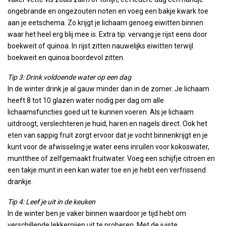
ongebrande en ongezouten noten en voeg een bakje kwark toe
aan je eetschema. Zo krijgt je lichaam genoeg eiwitten binnen
waar het heel erg blij mee is. Extra tip: vervang je rijst eens door
boekweit of quinoa. In rijst zitten nauwelijks eiwitten terwijl
boekweit en quinoa boordevol zitten.
Tip 3: Drink voldoende water op een dag
In de winter drink je al gauw minder dan in de zomer. Je lichaam
heeft 8 tot 10 glazen water nodig per dag om alle
lichaamsfuncties goed uit te kunnen voeren. Als je lichaam
uitdroogt, verslechteren je huid, haren en nagels direct. Ook het
eten van sappig fruit zorgt ervoor dat je vocht binnenkrijgt en je
kunt voor de afwisseling je water eens inruilen voor kokoswater,
muntthee of zelfgemaakt fruitwater. Voeg een schijfje citroen en
een takje munt in een kan water toe en je hebt een verfrissend
drankje.
Tip 4: Leef je uit in de keuken
In de winter ben je vaker binnen waardoor je tijd hebt om
verschillende lekkernijen uit te proberen. Met de juiste