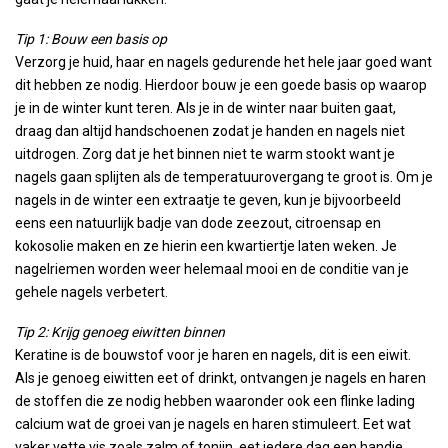
Tip 1: Bouw een basis op
Verzorg je huid, haar en nagels gedurende het hele jaar goed want
dit hebben ze nodig. Hierdoor bouw je een goede basis op waarop
je in de winter kunt teren. Als je in de winter naar buiten gaat,
draag dan altijd handschoenen zodat je handen en nagels niet
uitdrogen. Zorg dat je het binnen niet te warm stookt want je
nagels gaan splijten als de temperatuurovergang te groot is. Om je
nagels in de winter een extraatje te geven, kun je bijvoorbeeld
eens een natuurlijk badje van dode zeezout, citroensap en
kokosolie maken en ze hierin een kwartiertje laten weken. Je
nagelriemen worden weer helemaal mooi en de conditie van je
gehele nagels verbetert.
Tip 2: Krijg genoeg eiwitten binnen
Keratine is de bouwstof voor je haren en nagels, dit is een eiwit.
Als je genoeg eiwitten eet of drinkt, ontvangen je nagels en haren
de stoffen die ze nodig hebben waaronder ook een flinke lading
calcium wat de groei van je nagels en haren stimuleert. Eet wat
vaker vette vis zoals zalm of tonijn, eet iedere dag een handje