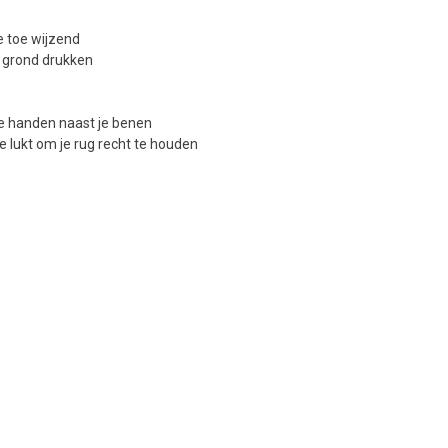
e toe wijzend
e grond drukken
de handen naast je benen
 je lukt om je rug recht te houden