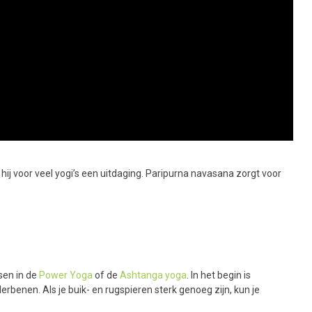
hij voor veel yogi’s een uitdaging. Paripurna navasana zorgt voor
sen in de
Power Yoga
of de
Ashtanga yoga
. In het begin is
benen. Als je buik- en rugspieren sterk genoeg zijn, kun je