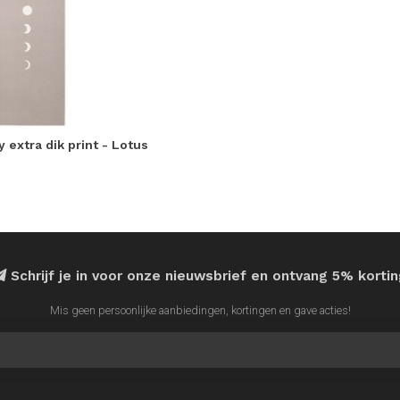
 extra dik print - Lotus
Schrijf je in voor onze nieuwsbrief en ontvang 5% korti
Mis geen persoonlijke aanbiedingen, kortingen en gave acties!