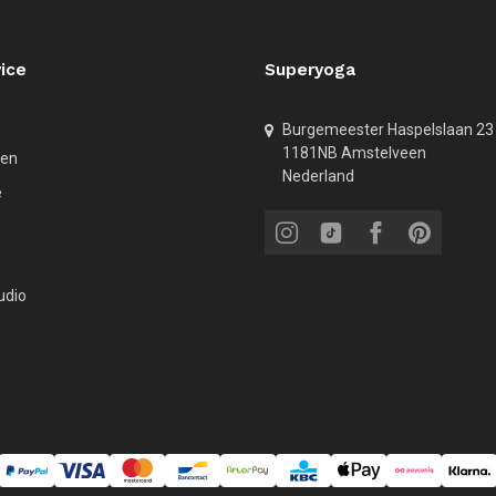
ice
Superyoga
Burgemeester Haspelslaan 23
1181NB Amstelveen
den
Nederland
e
udio