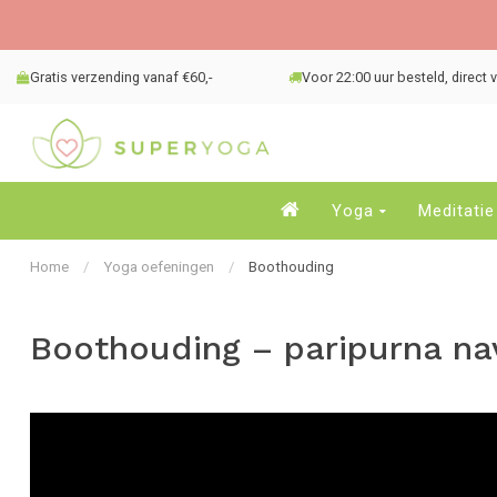
Gratis verzending vanaf €60,-
Voor 22:00 uur besteld, direct
Yoga
Meditatie
Home
/
Yoga oefeningen
/
Boothouding
Boothouding – paripurna na