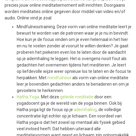
precies jouw online meditatiemoment wilt inrichten. Doorgaans
worden meditaties online gegeven door middel van video en/of
audio. Online vind je zoal:
Mindfulnesstraining. Deze vorm van online meditatie leert je
bewust te worden van de patronen waar je je nu in bevindt.
Hoe kun je de focus vinden om je even helemaal in het hier
en nu te voelen zonder al vooruit te willen denken? Je gaat
proberen het piekeren even los te laten door de aandacht
op je ademhaling te leggen. Het is overigens nooit fout als
gedachten het overnemen tijdens het mediteren. Je leert
op liefdevolle wijze weer opnieuw los te laten en de focus te
herpakken. Met
mindfulness
als vorm van online meditatie
leer je bovendien gedachten anders te benaderen en om je
gevoelens te herkennen.
Hatha Yoga
. Met deze
geleide meditatie
door een
yogadocent ga je de wereld van de yoga binnen. Ook bij
Hatha yoga ligt de focus op je
ademhaling
, de volledige
concentratie ligt echter op je lichaam. Een voordeel van
Hatha yoga is dat het zowel op mentaal als fysiek gebied
veel invloed heeft. Dat hebben uiteraard alle
meditatievormen want geest en lichaam zijn onlosmakelijk