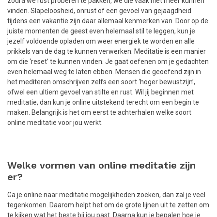
zodra we rust proberen te pakken, we die vaak niet meer kunnen
vinden. Slapeloosheid, onrust of een gevoel van gejaagdheid
tijdens een vakantie zijn daar allemaal kenmerken van. Door op de
juiste momenten de geest even helemaal stil te leggen, kun je
jezelf voldoende opladen om weer energiek te worden en alle
prikkels van de dag te kunnen verwerken. Meditatie is een manier
om die ‘reset’ te kunnen vinden. Je gaat oefenen om je gedachten
even helemaal weg te laten ebben. Mensen die geoefend zijn in
het mediteren omschrijven zelfs een soort ‘hoger bewustzijn’,
ofwel een ultiem gevoel van stilte en rust. Wil jij beginnen met
meditatie, dan kun je online uitstekend terecht om een begin te
maken. Belangrijk is het om eerst te achterhalen welke soort
online meditatie voor jou werkt.
Welke vormen van online meditatie zijn
er?
Ga je online naar meditatie mogelijkheden zoeken, dan zal je veel
tegenkomen. Daarom helpt het om de grote lijnen uit te zetten om
te kijken wat het beste bij jou past. Daarna kun je bepalen hoe je