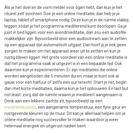
Als je het doel en de vorm helder voor ogen hebt, dan kun je het
ritueel zelf inrichten. Doe je een online meditatie, dan heb je je
laptop, tablet of smartphone nodig. Deze kun je in de ruimte vlakbij
leggen zodat je het programma mediterend kunt doorlopen. Ga je
juist in bed liggen voor een avondmeditatie, dan zou een audiofile
makkelijker zijn. Bijvoorbeeld door een audiostream aan te zetten
op een apparaat dat automatisch uitgaat. Dan hoef jij je ook geen
zorgen te maken om het apparaat weer uit te zetten en kun je
rustig blijven liggen. Het grote voordeel van een online meditatie is
dat het programma vaak al uitgezet is in een bepaalde tijd. Ook
daarmee kun je experimenteren. Er zijn meditaties die online
worden aangeboden die 5 minuten duren, maar je kunt ook al
gauw voor een halfuur of zelfs een uur terecht. Start je net, begin
dan met korte meditaties, daarna kun je het opbouwen. En last but
not least: zorg dat de ruimte waarin je mediteert aangenaam is.
Denk aan een lekkere zachte zit, bijvoorbeeld op een
meditatiekussen
, een aangename temperatuur, een fijne geur en
rustgevende kleuren op de muur. Dit kan je allemaal helpen om je
online meditatie nog succesvoller te maken waardoor jij weer
helemaal energiek en uitgerust nadien bent.