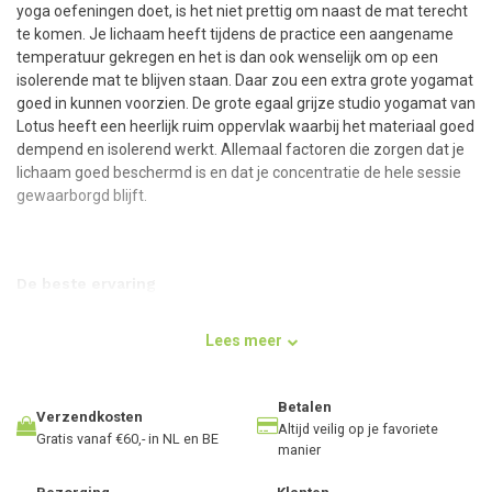
yoga oefeningen doet, is het niet prettig om naast de mat terecht
te komen. Je lichaam heeft tijdens de practice een aangename
temperatuur gekregen en het is dan ook wenselijk om op een
isolerende mat te blijven staan. Daar zou een extra grote yogamat
goed in kunnen voorzien. De grote egaal grijze studio yogamat van
Lotus heeft een heerlijk ruim oppervlak waarbij het materiaal goed
dempend en isolerend werkt. Allemaal factoren die zorgen dat je
lichaam goed beschermd is en dat je concentratie de hele sessie
gewaarborgd blijft.
De beste ervaring
De extra ruime yogamat is van hecht materiaal gemaakt wat goed
mee veert met je lichaam. Het is een robuuste mat die met 4,5
Lees meer
millimeter dikte zorgt dat je altijd evenwichtig blijft zitten, staan of
liggen. Je staat secuur en vast op de mat zonder dat de
bovenkant hard aanvoelt op je huid. Door de comfortabele maat
Betalen
Verzendkosten
van 200 bij 80 centimeter hoef je bovendien niet bang te zijn dat
Altijd veilig op je favoriete
Gratis vanaf €60,- in NL en BE
manier
de mat makkelijk opkrult of wegschuift. Ben je iemand die graag
nieuwe stijlen probeert of in niveau wil groeien als yogi? Dan zit je