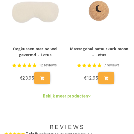
Oogkussen merino wol
Massagebal natuurkurk moon
gevormd - Lotus
- Lotus
12 reviews
7 reviews
€23,95
€12,95
Bekijk meer producten
REVIEWS
Chloë