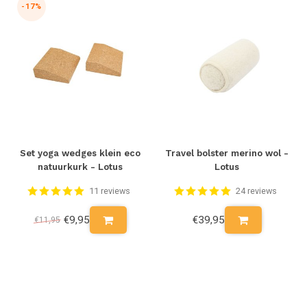
-17%
een vochtige doek met water na een intensieve yoga sessie.
Daarna dep je de mat droog met een zachte doek en de mat is
weer klaar voor gebruik.
Set yoga wedges klein eco
Travel bolster merino wol -
natuurkurk - Lotus
Lotus
11 reviews
24 reviews
€9,95
€39,95
€11,95