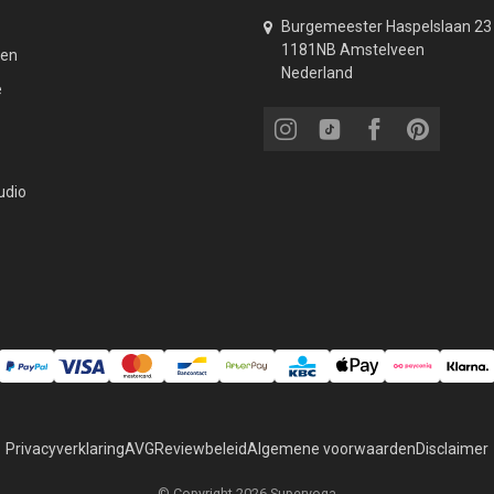
Burgemeester Haspelslaan 23
1181NB Amstelveen
den
Nederland
e
udio
Privacyverklaring
AVG
Reviewbeleid
Algemene voorwaarden
Disclaimer
© Copyright 2026 Superyoga