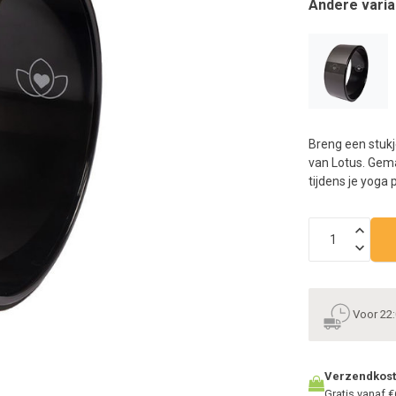
Andere varia
n
h
g
z
t
g
A
u
Breng een stukj
m
van Lotus. Gema
a
tijdens je yoga p
w
k
u
t
e
s
g
Voor 22:
Verzendkos
Gratis vanaf €