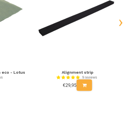
›
 eco - Lotus
Alignment strip
ws
9 reviews
€29,95