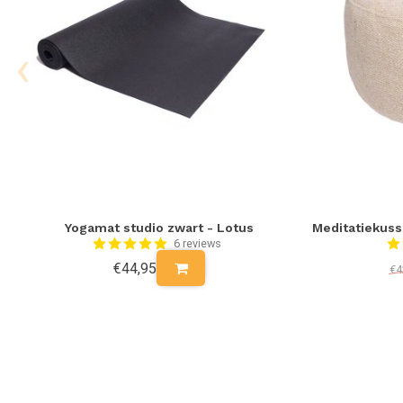
‹
Yogamat studio zwart - Lotus
Meditatiekuss
6 reviews
€44,95
€4