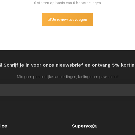
0
sterren op basis van
0
beoordelingen
Je review toevoegen
Schrijf je in voor onze nieuwsbrief en ontvang 5% korti
Mis geen persoonlijke aanbiedingen, kortingen en gave acties!
ice
Superyoga