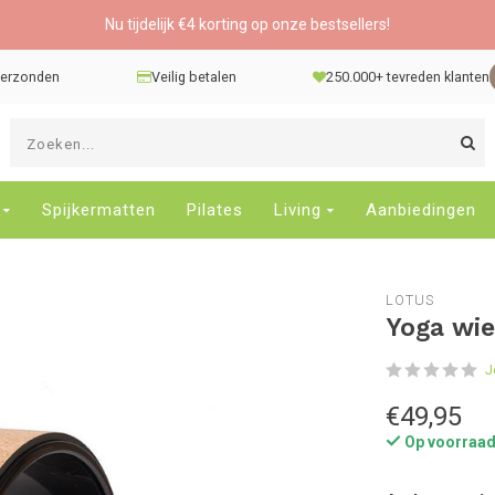
Nu tijdelijk €4 korting op onze bestsellers!
 verzonden
Veilig betalen
250.000+ tevreden klanten
G
d
pi
o
Spijkermatten
Pilates
Living
Aanbiedingen
e
n
e
LOTUS
b
Yoga wie
r
t
J
s
D
€49,95
o
Op voorraa
E