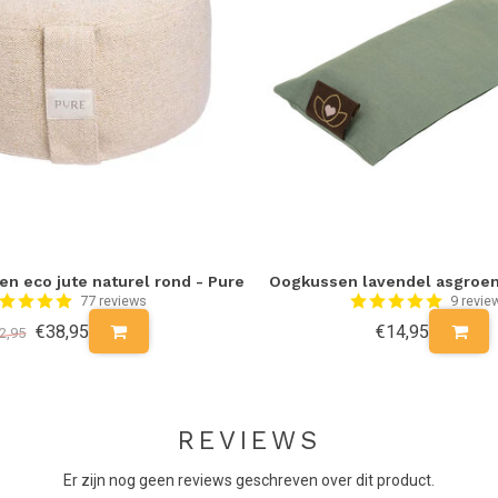
en eco jute naturel rond - Pure
Oogkussen lavendel asgroen
77 reviews
9 revie
€38,95
€14,95
2,95
REVIEWS
Er zijn nog geen reviews geschreven over dit product.