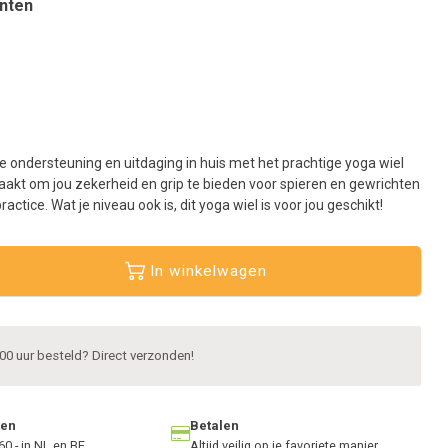
nten
aar
et
eselecteerde
oekresultaat
e
aan.
ls
e ondersteuning en uitdaging in huis met het prachtige yoga wiel
et
akt om jou zekerheid en grip te bieden voor spieren en gewrichten
anraaktoetsen
ractice. Wat je niveau ook is, dit yoga wiel is voor jou geschikt!
erkt,
unt
In winkelwagen
ouch-
n
wipetekens
ebruiken.
00 uur besteld? Direct verzonden!
ten
Betalen
60,- in NL en BE
Altijd veilig op je favoriete manier