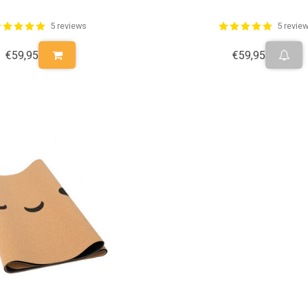
5 reviews
5 revie
€59,95
€59,95