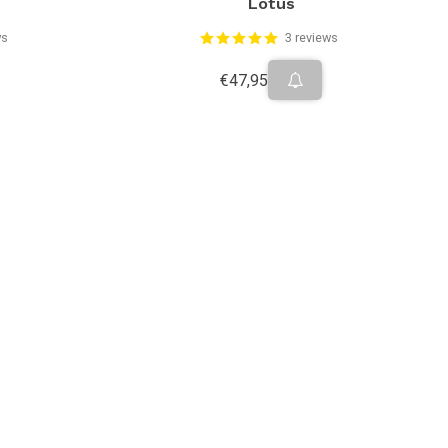
Lotus
ws
3 reviews
€47,95