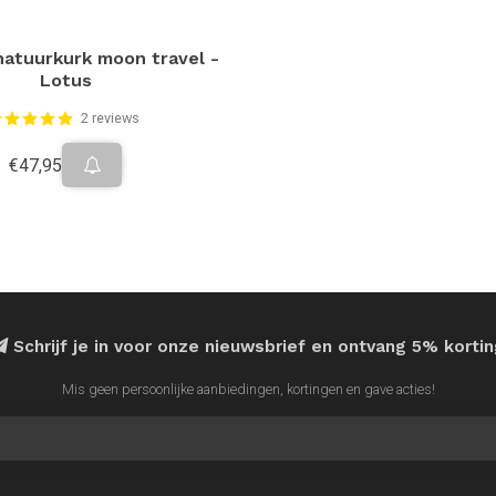
atuurkurk moon travel -
Lotus
2 reviews
€47,95
Schrijf je in voor onze nieuwsbrief en ontvang 5% korti
Mis geen persoonlijke aanbiedingen, kortingen en gave acties!