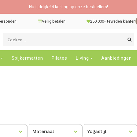
Nu tijdelijk €4 korting op onze bestsellers!
 verzonden
Veilig betalen
250.000+ tevreden klanten
G
d
pi
o
Spijkermatten
Pilates
Living
Aanbiedingen
e
n
e
b
r
t
s
D
o
E
Materiaal
Yogastijl