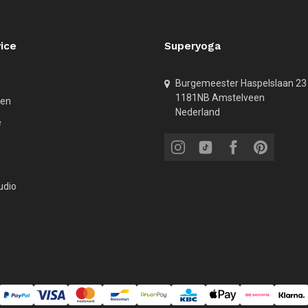
ice
Superyoga
Burgemeester Haspelslaan 23
1181NB Amstelveen
den
Nederland
e
udio