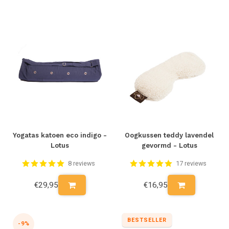
Yogatas katoen eco indigo -
Oogkussen teddy lavendel
Lotus
gevormd - Lotus
8 reviews
17 reviews
€29,95
€16,95
BESTSELLER
-9%