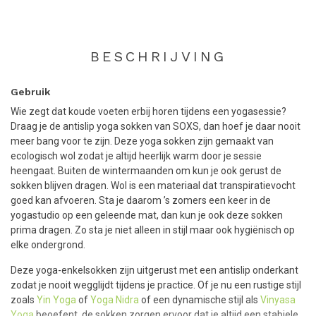
BESCHRIJVING
Gebruik
Wie zegt dat koude voeten erbij horen tijdens een yogasessie?
Draag je de antislip yoga sokken van SOXS, dan hoef je daar nooit
meer bang voor te zijn. Deze yoga sokken zijn gemaakt van
ecologisch wol zodat je altijd heerlijk warm door je sessie
heengaat. Buiten de wintermaanden om kun je ook gerust de
sokken blijven dragen. Wol is een materiaal dat transpiratievocht
goed kan afvoeren. Sta je daarom ’s zomers een keer in de
yogastudio op een geleende mat, dan kun je ook deze sokken
prima dragen. Zo sta je niet alleen in stijl maar ook hygiënisch op
elke ondergrond.
Deze yoga-enkelsokken zijn uitgerust met een antislip onderkant
zodat je nooit wegglijdt tijdens je practice. Of je nu een rustige stijl
zoals
Yin Yoga
of
Yoga Nidra
of een dynamische stijl als
Vinyasa
Yoga
beoefent, de sokken zorgen ervoor dat je altijd een stabiele,