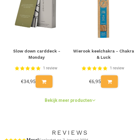
ook gewoon mogelijk in de wasmachine. Doe dit wel zonder
wasverzachter en met een wol- of fijnwasmiddel. Ook het
programma op je wasmachine is belangrijk. Zet deze op
wol-/fijnwas. Daardoor blijft de vorm van je sokken perfect
behouden en worden ze heerlijk fris en milieuvriendelijk op 30
graden en maximaal 600 toeren gewassen. Na het wassen niet in
de droger doen maar alleen aan de lucht laten drogen. Zo heb je
weer een paar frisse, nette sokken voor de volgende keer
Slow down carddeck -
Wierook keelchakra - Chakra
klaarliggen!
Monday
& Luck
1 review
1 review
Let op: retourneren
€34,95
€6,95
Het is niet mogelijk om gedragen sokken te retourneren. Sokken
zijn hygiënische producten die altijd nieuw in de verzegelde
verpakking aangeleverd moeten worden om de hygiëne te kunnen
Bekijk meer producten
waarborgen.
REVIEWS
Merel