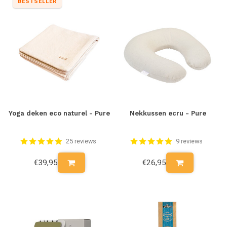
veilige werkomstandigheden. Een fijne gedachte dat je een
BESTSELLER
verantwoorde sok in handen hebt waarbij het er achter de
schermen ook milieu-, dier- en mensvriendelijk aan toegaat.
Tip!
Wanneer je in de wintermaanden een rustige of mediterende stijl
beoefent, kan ongemak door koude tochtstromen op de loer
liggen. Om toch maximaal comfort en de perfecte focus te
bereiken kun je naast de sokken voor een
yoga deken
kiezen.
Yoga deken eco naturel - Pure
Nekkussen ecru - Pure
Deze leg je over jezelf heen of wikkel je om je lichaam. Zo kom je
vele malen prettiger door je practice heen!
25 reviews
9 reviews
€39,95
€26,95
Onderhoud
Wist jij dat wol een zelfreinigend effect heeft? Dat komt doordat
wol ‘vettig’ is waarbij vocht en bacteriën moeilijk tot de vezels
kunnen doordringen. Desondanks kan een frisse wasbeurt nooit
kwaad eens in de zoveel tijd. Met deze SOXS yoga sokken is dat