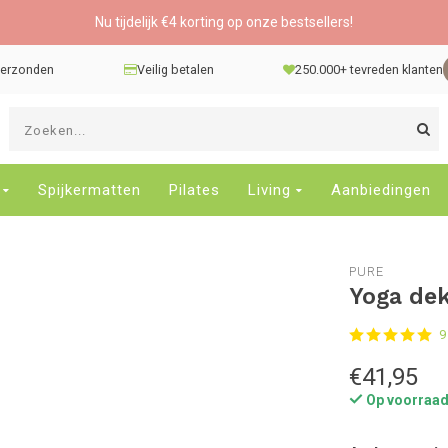
Nu tijdelijk €4 korting op onze bestsellers!
 verzonden
Veilig betalen
250.000+ tevreden klanten
G
d
pi
o
Spijkermatten
Pilates
Living
Aanbiedingen
e
n
e
PURE
b
Yoga dek
r
t
9
s
D
€41,95
o
Op voorraa
E