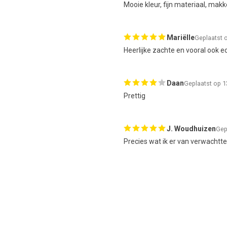
Mooie kleur, fijn materiaal, makke
Mariëlle
Geplaatst 
Heerlijke zachte en vooral ook e
Daan
Geplaatst op 
Prettig
J. Woudhuizen
Gep
Precies wat ik er van verwachtte