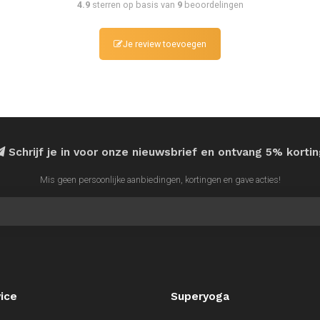
4.9
sterren op basis van
9
beoordelingen
Je review toevoegen
Schrijf je in voor onze nieuwsbrief en ontvang 5% korti
Mis geen persoonlijke aanbiedingen, kortingen en gave acties!
ice
Superyoga