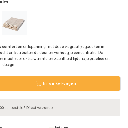
nten
aar
et
eselecteerde
oekresultaat
e
aan.
ls
ra comfort en ontspanning met deze visgraat yogadeken in
et
ocht en kou buiten de deur en verhoog je concentratie. De
anraaktoetsen
n must voor extra warmte en zachtheid tijdens je practice en
erkt,
ol design.
unt
ouch-
In winkelwagen
n
wipetekens
ebruiken.
00 uur besteld? Direct verzonden!
ten
Betalen