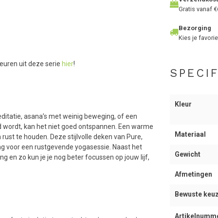
Gratis vanaf €
Bezorging
Kies je favorie
leuren uit deze serie
hier
!
SPECIF
Kleur
meditatie, asana’s met weinig beweging, of een
oud wordt, kan het niet goed ontspannen. Een warme
Materiaal
rust te houden. Deze stijlvolle deken van Pure,
ing voor een rustgevende yogasessie. Naast het
Gewicht
 en zo kun je je nog beter focussen op jouw lijf,
Afmetingen
Bewuste keu
Artikelnumm