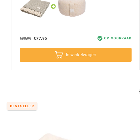
geproduceerd worden. Zo ook deze visgraat yoga deken van 100% 
luxe yoga- en meditatie-artikelen in het assortiment zoals bolster
Onderhoud
€77,95
€80,90
OP VOORRAAD
Behandel je deken met zorg, dan blijft hij lang mooi en fris: was 
wolprogramma en houd het toerental laag (maximaal 800). Gebru
vergelijkbare kleuren. Laat hem na het wassen aan de lucht drogen 
In winkelwagen
materiaal te voorkomen.
Goed om te weten
Wil je, naast je yogadeken, al je yoga- items comfortabel én stijlv
je schouder of op je rug. In de meeste tassen kun je al je items verv
BESTSELLER