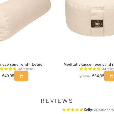
r eco sand rond - Lotus
Meditatiekussen eco sand r
32 reviews
33 revi
€49,95
€34,95
€38,95
REVIEWS
Kelly
Geplaatst op 2