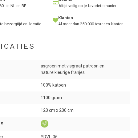
60,- in NL en BE
Altijd veilig op je favoriete manier
Klanten
te bezorgtijd en -locatie
Al meer dan 250.000 tevreden klanten
ICATIES
asgroen met visgraat patroon en
naturelkleurige franjes
100% katoen
1100 gram
120 cm x 200 cm
ze
er
YDVL-06