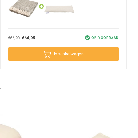
€64,95
€66,90
OP VOORRAAD
In winkelwagen
?