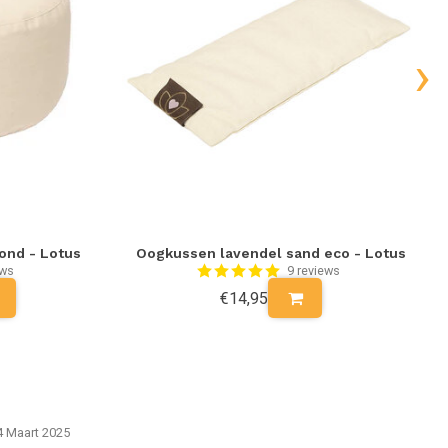
›
ond - Lotus
Oogkussen lavendel sand eco - Lotus
ews
9 reviews
€14,95
4 Maart 2025