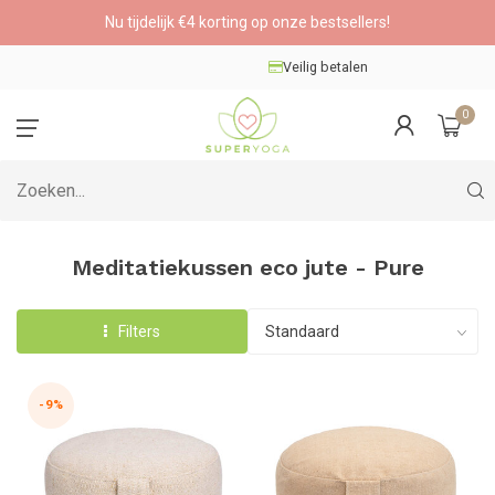
Nu tijdelijk €4 korting op onze bestsellers!
Veilig betalen
0
Meditatiekussen eco jute - Pure
Filters
-9%