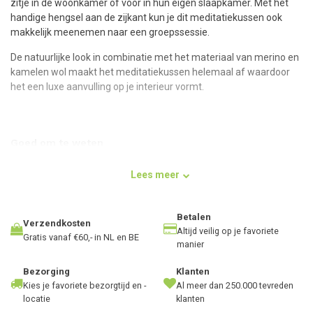
zitje in de woonkamer of voor in hun eigen slaapkamer. Met het
handige hengsel aan de zijkant kun je dit meditatiekussen ook
makkelijk meenemen naar een groepssessie.
De natuurlijke look in combinatie met het materiaal van merino en
kamelen wol maakt het meditatiekussen helemaal af waardoor
het een luxe aanvulling op je interieur vormt.
Goed om te weten
Het caramelkleurige meditatiekussen van Lotus is gevuld met
Lees meer
100% zuivere boekweitkaf. Dit ingrediënt wordt al jarenlang als
vulling voor kussens gebruikt vanwege de positieve
eigenschappen. Het fijne van boekweitkaf is dat het zeer
Betalen
hygiënisch is en geen insecten aantrekt.
Verzendkosten
Altijd veilig op je favoriete
Gratis vanaf €60,- in NL en BE
manier
Het meditatiekussen heeft een buitenhoes en een binnenhoes. De
binnenhoes is gevuld met boekweitkaf. Je kunt indien gewenst via
Bezorging
Klanten
de rits boekweitkaf uit het kussen nemen voor een zachter kussen
Kies je favoriete bezorgtijd en -
Al meer dan 250.000 tevreden
of je kunt meer kaf toevoegen voor een steviger kussen.
locatie
klanten