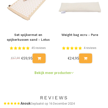
Set spijkermat en
Weight bag ecru - Pure
spijkerkussen sand - Lotus
45 reviews
4 reviews
€59,95
€24,95
€67,90
Bekijk meer producten
REVIEWS
Anouk
Geplaatst op 16 December 2024