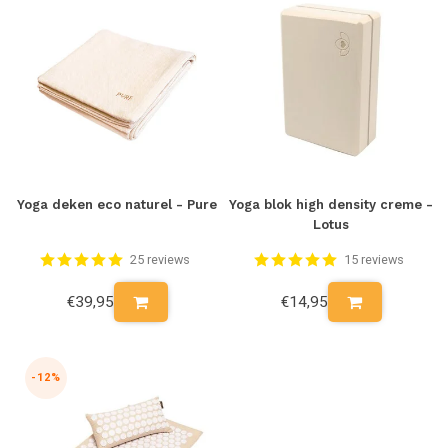
Yoga deken eco naturel - Pure
Yoga blok high density creme -
Lotus
25 reviews
15 reviews
€39,95
€14,95
-12%