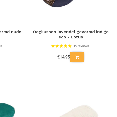
vormd nude
Oogkussen lavendel gevormd indigo
eco - Lotus
ws
19 reviews
€14,95