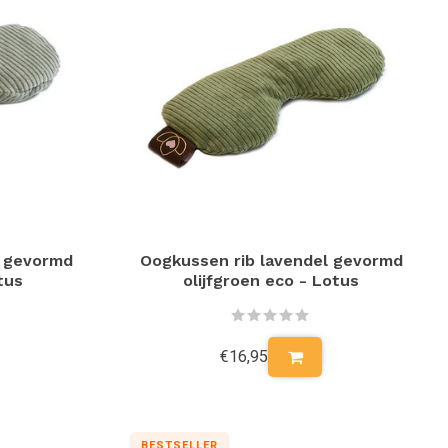
l gevormd
Oogkussen rib lavendel gevormd
tus
olijfgroen eco - Lotus
€16,95
BESTSELLER