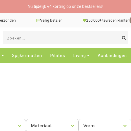
Nu tijdelijk €4 korting op onze bestsellers!
 verzonden
Veilig betalen
250.000+ tevreden klanten
G
d
pi
o
e
Spijkermatten
Pilates
Living
Aanbiedingen
e
n
e
b
r
t
s
D
o
E
Materiaal
Vorm