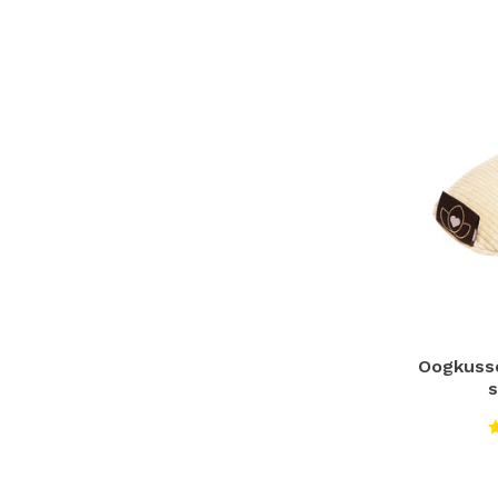
Oogkusse
s