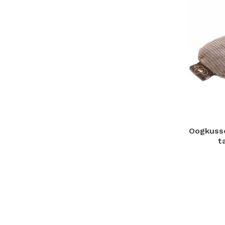
Oogkusse
t