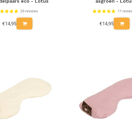
delpaars eco - Lotus
asgroen - Lotu
26 reviews
11 revie
€14,95
€14,95