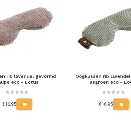
n rib lavendel gevormd
Oogkussen rib lavende
aupe eco - Lotus
asgroen eco - Lo
€16,95
€16,95