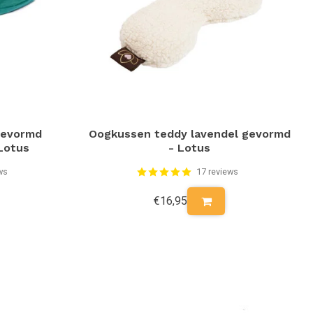
gevormd
Oogkussen teddy lavendel gevormd
Lotus
- Lotus
ws
17 reviews
€16,95