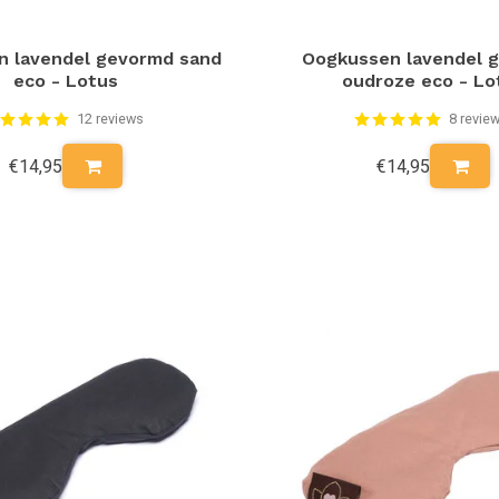
n lavendel gevormd sand
Oogkussen lavendel 
eco - Lotus
oudroze eco - Lo
12 reviews
8 revie
€14,95
€14,95