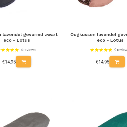
 lavendel gevormd zwart
Oogkussen lavendel ge
eco - Lotus
eco - Lotus
4 reviews
9 revie
€14,95
€14,95