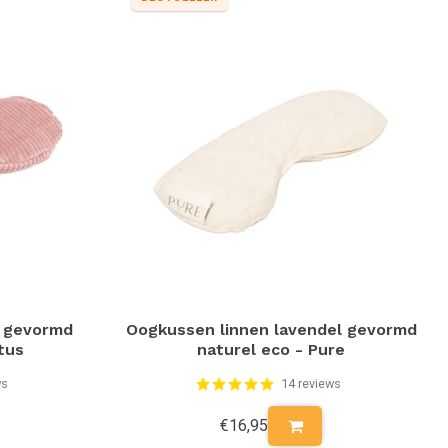
l gevormd
Oogkussen linnen lavendel gevormd
tus
naturel eco - Pure
ws
14 reviews
€16,95