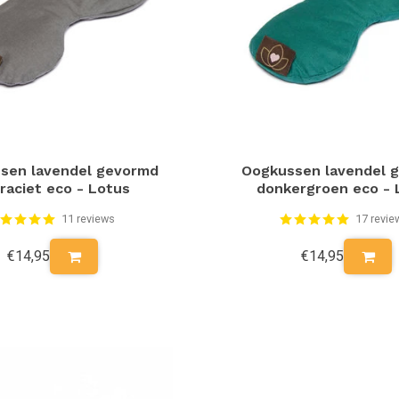
sen lavendel gevormd
Oogkussen lavendel 
raciet eco - Lotus
donkergroen eco - 
11 reviews
17 revie
€14,95
€14,95