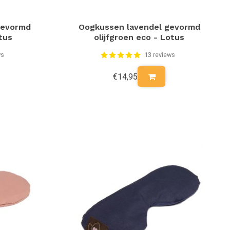
gevormd
Oogkussen lavendel gevormd
tus
olijfgroen eco - Lotus
ws
13 reviews
€14,95