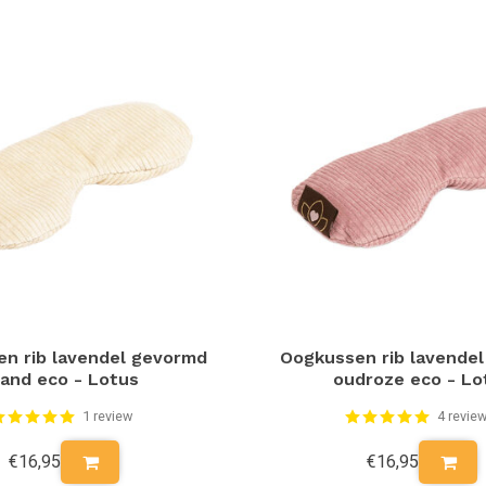
n rib lavendel gevormd
Oogkussen rib lavende
and eco - Lotus
oudroze eco - Lo
1 review
4 revie
€16,95
€16,95