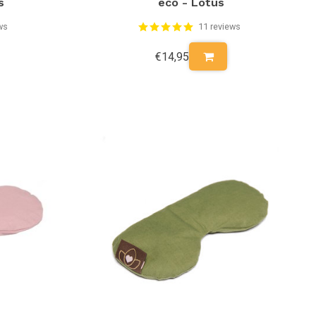
s
eco - Lotus
ws
11 reviews
€14,95