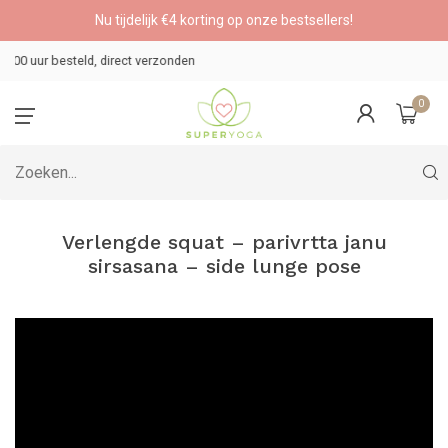
Nu tijdelijk €4 korting op onze bestsellers!
Veilig betalen
0
Verlengde squat – parivrtta janu
sirsasana – side lunge pose