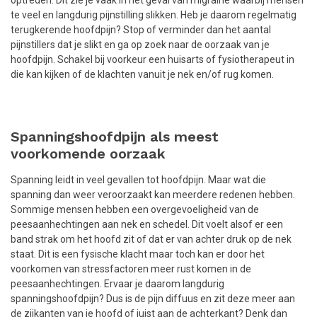
optreden. Dit zie je vaak in het geval van migraine waarbij mensen
te veel en langdurig pijnstilling slikken. Heb je daarom regelmatig
terugkerende hoofdpijn? Stop of verminder dan het aantal
pijnstillers dat je slikt en ga op zoek naar de oorzaak van je
hoofdpijn. Schakel bij voorkeur een huisarts of fysiotherapeut in
die kan kijken of de klachten vanuit je nek en/of rug komen.
Spanningshoofdpijn als meest
voorkomende oorzaak
Spanning leidt in veel gevallen tot hoofdpijn. Maar wat die
spanning dan weer veroorzaakt kan meerdere redenen hebben.
Sommige mensen hebben een overgevoeligheid van de
peesaanhechtingen aan nek en schedel. Dit voelt alsof er een
band strak om het hoofd zit of dat er van achter druk op de nek
staat. Dit is een fysische klacht maar toch kan er door het
voorkomen van stressfactoren meer rust komen in de
peesaanhechtingen. Ervaar je daarom langdurig
spanningshoofdpijn? Dus is de pijn diffuus en zit deze meer aan
de zijkanten van je hoofd of juist aan de achterkant? Denk dan