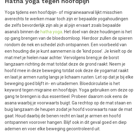
Hatha yoga tegen hoofdpijn
Yoga tijdens een hoofdpijn- of migraineaanval lijkt misschien
averechts te werken maar toch zijn er bepaalde yogahoudingen
die zelfs bevorderlijk zijn als je al pijn ervaart zoals bepaalde
asana’s binnen de
hatha yoga
. Het doel van deze houdingen is het
op gang brengen van de bloedsomloop. Hierdoor zullen de spieren
rondom de nek en schedel zich ontspannen. Een voorbeeld van
een houding die je kunt aannemen is de ‘kind pose’. Je knielt op de
mat met je hielen naar achter. Vervolgens breng je de borst
langzaam richting de mat totdat deze de grond raakt. Neem je
hoofd mee in deze beweging totdat ook deze de yogamat raakt
en laat je armen rustig langs je lichaam rusten. Let op dat je bij elke
beweging goed blijft in- en uitademen. Bloedcirculatie is het
keyword tegen migraine en hoofdpijn. Yoga gebruiken om deze op
gang te brengen is dus essentieel. Probeer daarom ook eens de
asana waarbij je voorwaarts buigt. Ga rechtop op de mat staan en
buig langzaam de heupen zodat je hoofd voorwaarts naar de mat
gaat. Houd daarbij de benen recht en laat je armen en hoofd
ontspannen voorover hangen. Blijf ook in dit geval goed en diep
ademen en voer elke beweging gecontroleerd uit.