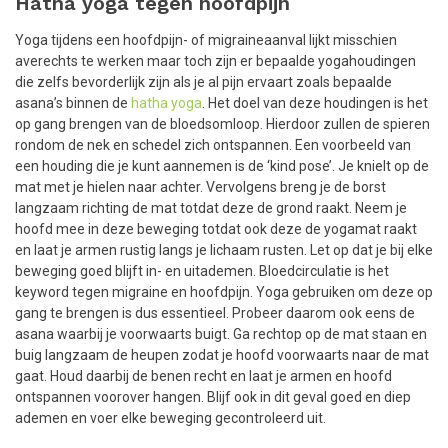
Hatha yoga tegen hoofdpijn
Yoga tijdens een hoofdpijn- of migraineaanval lijkt misschien
averechts te werken maar toch zijn er bepaalde yogahoudingen
die zelfs bevorderlijk zijn als je al pijn ervaart zoals bepaalde
asana’s binnen de
hatha yoga
. Het doel van deze houdingen is het
op gang brengen van de bloedsomloop. Hierdoor zullen de spieren
rondom de nek en schedel zich ontspannen. Een voorbeeld van
een houding die je kunt aannemen is de ‘kind pose’. Je knielt op de
mat met je hielen naar achter. Vervolgens breng je de borst
langzaam richting de mat totdat deze de grond raakt. Neem je
hoofd mee in deze beweging totdat ook deze de yogamat raakt
en laat je armen rustig langs je lichaam rusten. Let op dat je bij elke
beweging goed blijft in- en uitademen. Bloedcirculatie is het
keyword tegen migraine en hoofdpijn. Yoga gebruiken om deze op
gang te brengen is dus essentieel. Probeer daarom ook eens de
asana waarbij je voorwaarts buigt. Ga rechtop op de mat staan en
buig langzaam de heupen zodat je hoofd voorwaarts naar de mat
gaat. Houd daarbij de benen recht en laat je armen en hoofd
ontspannen voorover hangen. Blijf ook in dit geval goed en diep
ademen en voer elke beweging gecontroleerd uit.