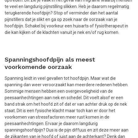
optreden. Dit zie je vaak in het geval van migraine waarbij mensen
te veel en langdurig pijnstilling slikken. Heb je daarom regelmatig
terugkerende hoofdpijn? Stop of verminder dan het aantal
pijnstillers dat je slikt en ga op zoek naar de oorzaak van je
hoofdpijn. Schakel bij voorkeur een huisarts of fysiotherapeut in
die kan kijken of de klachten vanuit je nek en/of rug komen.
Spanningshoofdpijn als meest
voorkomende oorzaak
Spanning leidt in veel gevallen tot hoofdpijn. Maar wat die
spanning dan weer veroorzaakt kan meerdere redenen hebben.
Sommige mensen hebben een overgevoeligheid van de
peesaanhechtingen aan nek en schedel. Dit voelt alsof er een
band strak om het hoofd zit of dat er van achter druk op de nek
staat. Dit is een fysische klacht maar toch kan er door het
voorkomen van stressfactoren meer rust komen in de
peesaanhechtingen. Ervaar je daarom langdurig
spanningshoofdpijn? Dus is de pijn diffuus en zit deze meer aan
de zijkanten van je hoofd of juist aan de achterkant? Denk dan