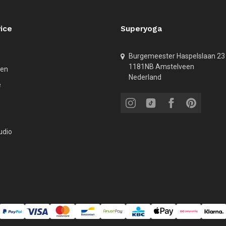
ice
Superyoga
Burgemeester Haspelslaan 23
1181NB Amstelveen
den
Nederland
e
udio