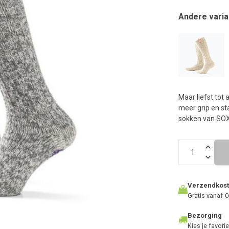
n
h
Andere varia
g
z
t
g
A
u
m
Maar liefst tot 
a
meer grip en sta
w
sokken van SOXS
k
u
t
e
s
g
Verzendkos
Gratis vanaf €
Bezorging
Kies je favorie