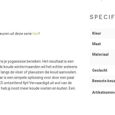
SPECIF
Kleur
leuren uit deze serie
hier
!
Maat
Materiaal
ns je yogasessie bereiken. Het resultaat is een
s de koude wintermaanden wil het echter weleens
Geslacht
t langs de vloer of plavuizen die koud aanvoelen.
aar is een simpele oplossing voor door een paar
Bewuste keu
 ontzettend fijn! Vervaardigd uit wol van de
t heb jij nooit meer koude voeten en kuiten. Een
Artikelnumm