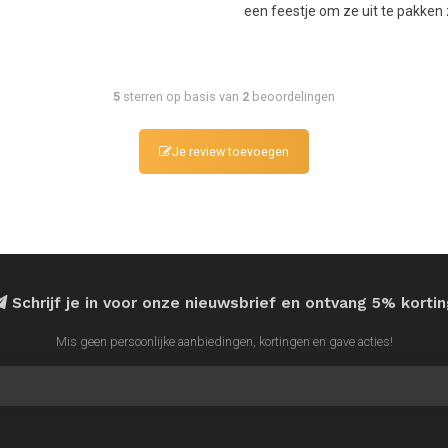
een feestje om ze uit te pakken z
 hygiënische producten die altijd nieuw in de
e te kunnen waarborgen.
5
sterren op basis van
2
beoordelingen
Je review toevoegen
Schrijf je in voor onze nieuwsbrief en ontvang 5% korti
Mis geen persoonlijke aanbiedingen, kortingen en gave acties!