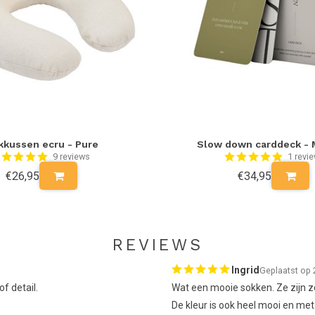
mystical purple’ label aan de zijkant van de sokken.
 een unieke sok voor jou maakt. Het design is niet
t wol wordt verkregen, is noemenswaardig. Het
rondlopen. Diervriendelijk dus en bovendien zet
n een veilige en hygiënische werkomgeving voor de
kkussen ecru - Pure
Slow down carddeck -
9 reviews
1 revi
€26,95
€34,95
et noodzakelijk de sokken te wassen. Desondanks
de yoga sokken met een speciaal wol- of
Doe dit op een programma voor fijne was
. Was op maximaal 30 graden en 600 toeren.
 lijn hangen. Je bent dan binnen de kortste keren
REVIEWS
Ingrid
Geplaatst op 
f detail.
Wat een mooie sokken. Ze zijn zo 
De kleur is ook heel mooi en met 