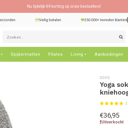
Nu tijdelijk €4 korting op onze bestsellers!
 verzonden
Veilig betalen
250.000+ tevreden klanten
G
d
pi
o
Spijkermatten
Pilates
Living
Aanbiedingen
e
n
e
SOXS
b
Yoga sok
r
kniehoo
t
s
2
D
o
€36,95
E
Uitverkocht