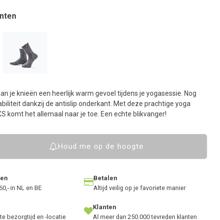
aar
et
nten
eselecteerde
oekresultaat
e
aan.
ls
et
aan je knieën een heerlijk warm gevoel tijdens je yogasessie. Nog
anraaktoetsen
biliteit dankzij de antislip onderkant. Met deze prachtige yoga
erkt,
 komt het allemaal naar je toe. Een echte blikvanger!
unt
ouch-
Houd me op de hoogte
n
wipetekens
ebruiken.
ten
Betalen
60,- in NL en BE
Altijd veilig op je favoriete manier
Klanten
te bezorgtijd en -locatie
Al meer dan 250.000 tevreden klanten