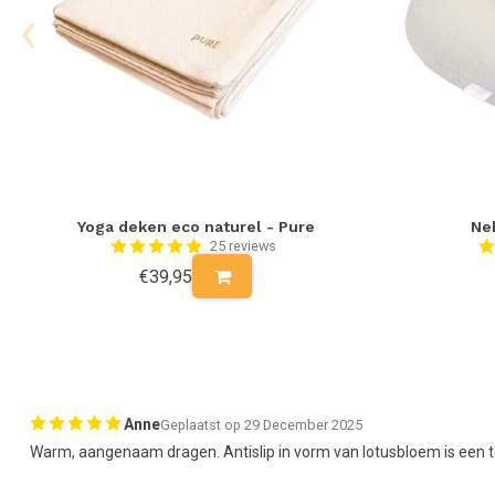
‹
SOXS: mooi design, verantwoord materiaal
Wist je dat deze yoga sokken een leuk detail hebben? Namelijk het ‘
Een spannend paars randje op een mooie grijze achtergrond wat het
het enige kenmerkende van deze sokken. Ook de manier waarop he
wol komt namelijk van schapen die heerlijk vrijuit in de wei kunnen 
SOXS zich in voor een minimumloon, een verbod op kinderarbeid e
medewerkers.
Yoga deken eco naturel - Pure
Ne
25 reviews
Onderhoud
€39,95
Omdat wol een zelfreinigend vermogen heeft, is het doorgaans ni
kan het gebeuren dat de sokken bevuild raken. In dat geval kun je 
fijnwasmiddel (zonder wasverzachter) in de wasmachine wassen. 
waardoor het wol de beste behandeling geniet en niet zal krimpen
Daarna niet de sokken in de droger doen maar gewoon even over de
weer verzekerd van dat warme, geborgen gevoel.
Anne
Geplaatst op 29 December 2025
Warm, aangenaam dragen. Antislip in vorm van lotusbloem is een to
Let op: retourneren