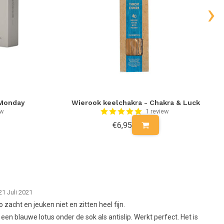
›
 Monday
Wierook keelchakra - Chakra & Luck
ew
1 review
€6,95
21 Juli 2021
zacht en jeuken niet en zitten heel fijn.
een blauwe lotus onder de sok als antislip. Werkt perfect. Het is