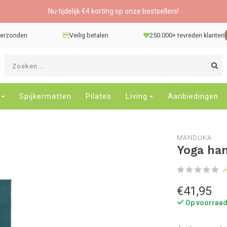
Nu tijdelijk €4 korting op onze bestsellers!
 verzonden
Veilig betalen
250.000+ tevreden klanten
G
d
pi
o
Spijkermatten
Pilates
Living
Aanbiedingen
e
n
e
MANDUKA
b
Yoga ha
r
t
J
s
D
€41,95
o
Op voorraa
E