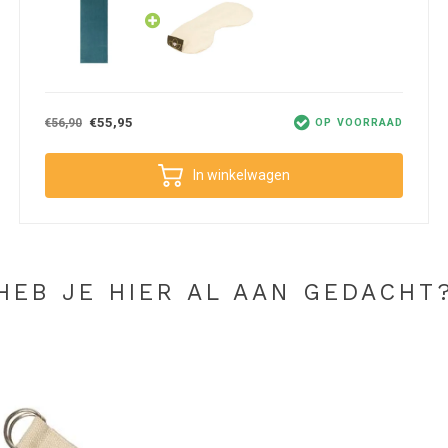
dere handdoeken: je kunt al je oefeningen veilig
s dat je yoga mat schoner en droger blijft waardoor
t.
gebruik tijdens yoga sessies. Zo kun je de
 een yogamat (als je demping niet belangrijk
€55,95
€56,90
OP VOORRAAD
In winkelwagen
gelijke antislip effect kun je de handdoek het
ct subliem wordt.
HEB JE HIER AL AAN GEDACHT
 30 graden. Om te voorkomen dat de kleur afgeeft,
ortgelijke kleuren. Het gebruik van een donkere
ij je de handdoek eerst wast. Je kunt de
 drogen of laat hem mee draaien op de laagste