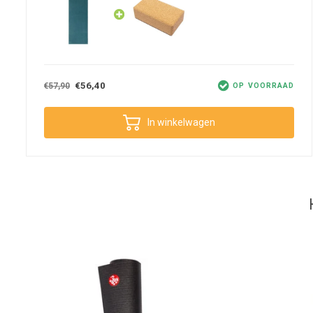
vochtige handen en voeten onderscheidt deze handdoek zich van an
en zorgeloos uitvoeren want je glijdt niet weg. Een extra voordeel i
je langer kunt genieten van de kwaliteit en duurzaamheid van je ma
Je kunt deze handdoek voor talloze doeleinden gebruiken naast het 
handdoek mee op reis nemen en zelfs gebruiken als vervanging van
€56,40
€57,90
OP VOORRAAD
vindt) of je kunt hem gebruiken tijdens een dagje weg.
In winkelwagen
Onderhoud
Om vanaf het begin van je yoga sessie te profiteren van het best mo
beste vooraf besprenkelen met een beetje water zodat de grip dire
Was de handdoek met gelijksoortige kleuren en koud, op maximaal
raden wij aan de handdoek voor gebruik twee keer te wassen met so
handdoek met een lichte mat kan kleuroverdracht veroorzaken, tenz
handdoek ook wassen met de hand. Wring hem uit en laat hangend
stand in de droger.