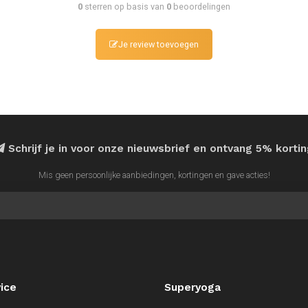
0
sterren op basis van
0
beoordelingen
Je review toevoegen
Schrijf je in voor onze nieuwsbrief en ontvang 5% korti
Mis geen persoonlijke aanbiedingen, kortingen en gave acties!
ice
Superyoga