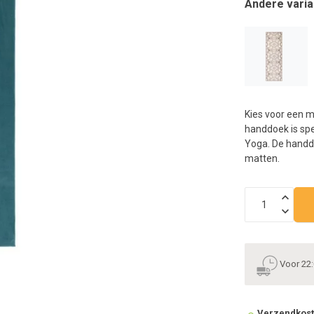
Andere varia
n
h
g
z
t
g
A
u
Kies voor een m
m
handdoek is spec
a
Yoga. De handdo
w
matten.
k
u
t
e
s
g
Voor 22:
Verzendkos