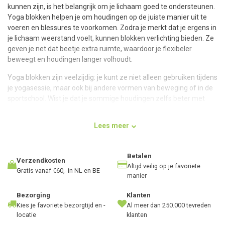
kunnen zijn, is het belangrijk om je lichaam goed te ondersteunen.
Yoga blokken helpen je om houdingen op de juiste manier uit te
voeren en blessures te voorkomen. Zodra je merkt dat je ergens in
je lichaam weerstand voelt, kunnen blokken verlichting bieden. Ze
geven je net dat beetje extra ruimte, waardoor je flexibeler
beweegt en houdingen langer volhoudt.
Yoga blokken zijn veelzijdig: je kunt ze niet alleen gebruiken tijdens
je yogasessie, maar ook bij andere vormen van beweging of in de
sportschool. Wist je dat je sommige houdingen zelfs beter met
twee blokken uitvoert? Neem bijvoorbeeld de
Krijger III-houding
:
plaats twee blokken rechtop voor je neer, zodat je na een
Lees meer
vooroverbuiging je handen erop kunt laten rusten voor extra
stabiliteit.
Betalen
Ook bij zittende houdingen kunnen blokken uitkomst bieden. Zit je
Verzendkosten
Altijd veilig op je favoriete
in de
vlinderhouding
en voel je spanning in je bovenbenen? Leg
Gratis vanaf €60,- in NL en BE
manier
dan onder beide knieën een blok, zodat je benen kunnen
ontspannen en je zelf kunt bepalen wanneer je de ondersteuning
Bezorging
Klanten
loslaat.
Kies je favoriete bezorgtijd en -
Al meer dan 250.000 tevreden
locatie
klanten
Bij de
brughouding
– een krachtige en intensieve pose – zorgen