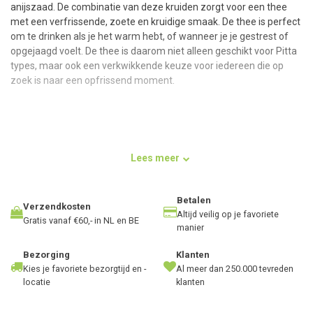
anijszaad. De combinatie van deze kruiden zorgt voor een thee
met een verfrissende, zoete en kruidige smaak. De thee is perfect
om te drinken als je het warm hebt, of wanneer je je gestrest of
opgejaagd voelt. De thee is daarom niet alleen geschikt voor Pitta
types, maar ook een verkwikkende keuze voor iedereen die op
zoek is naar een opfrissend moment.
De smaak
Proef de heerlijke smaak van de verfrissende Pitta thee, een
Lees meer
perfecte combinatie van fris, zoet en kruidig. De unieke smaak
komt vooral van de venkel, pepermunt en anijszaad. De venkel
voegt een lichtzoete en frisse smaak toe. Pepermunt geeft een
Betalen
Verzendkosten
fris en kruidig accent, terwijl anijszaad een vleugje zoetheid en
Altijd veilig op je favoriete
Gratis vanaf €60,- in NL en BE
manier
warmte brengt. De thee heeft een lichtgele kleur en is een heerlijk
aroma van kruiden en specerijen.
Bezorging
Klanten
Kies je favoriete bezorgtijd en -
Al meer dan 250.000 tevreden
locatie
klanten
Lotus