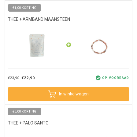
€1,00 KORTING
THEE + ARMBAND MAANSTEEN
Hoe bereid je de thee
Verfrissende Pitta thee is eenvoudig te bereiden en is in een paar
minuten klaar:
Breng 200 ml water aan de kook.
Vul een filter(zakje) met (4 gram) verfrissende Pitta thee.
Laat de thee 5 tot 10 minuten trekken.
€22,90
€23,90
OP VOORRAAD
In winkelwagen
€3,00 KORTING
THEE + PALO SANTO