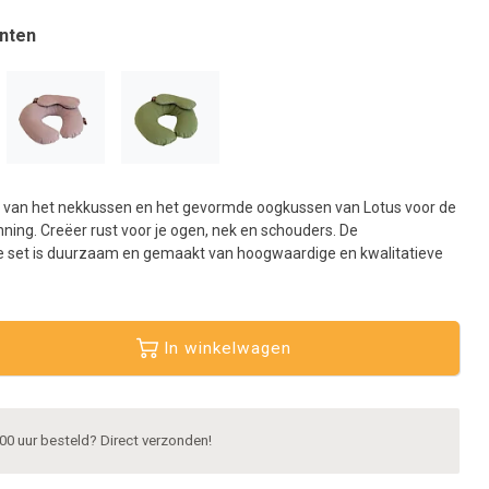
aar
et
nten
eselecteerde
oekresultaat
e
aan.
ls
et
et van het nekkussen en het gevormde oogkussen van Lotus voor de
anraaktoetsen
ning. Creëer rust voor je ogen, nek en schouders. De
erkt,
ge set is duurzaam en gemaakt van hoogwaardige en kwalitatieve
unt
ouch-
n
In winkelwagen
wipetekens
ebruiken.
00 uur besteld? Direct verzonden!