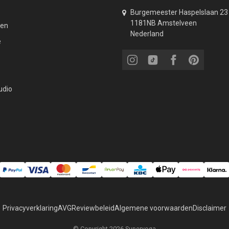
Burgemeester Haspelslaan 23
1181NB Amstelveen
den
Nederland
e
udio
Privacyverklaring
AVG
Reviewbeleid
Algemene voorwaarden
Disclaimer
© Copyright 2026 Superyoga