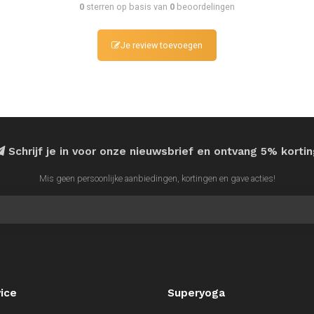
0
sterren op basis van
0
beoordelingen
Je review toevoegen
Schrijf je in voor onze nieuwsbrief en ontvang 5% korti
Mis geen persoonlijke aanbiedingen, kortingen en gave acties!
ice
Superyoga