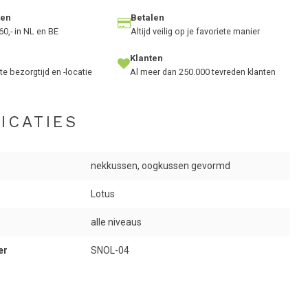
ten
Betalen
60,- in NL en BE
Altijd veilig op je favoriete manier
Klanten
te bezorgtijd en -locatie
Al meer dan 250.000 tevreden klanten
ICATIES
nekkussen, oogkussen gevormd
Lotus
alle niveaus
er
SNOL-04