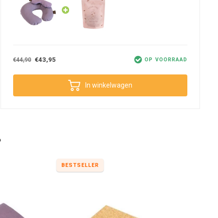
€43,95
€44,90
OP VOORRAAD
In winkelwagen
?
BESTSELLER