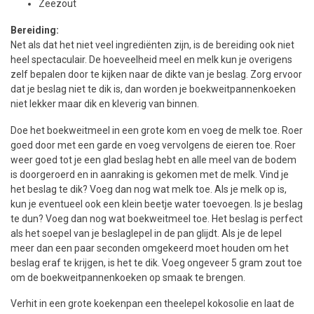
Zeezout
Bereiding:
Net als dat het niet veel ingrediënten zijn, is de bereiding ook niet
heel spectaculair. De hoeveelheid meel en melk kun je overigens
zelf bepalen door te kijken naar de dikte van je beslag. Zorg ervoor
dat je beslag niet te dik is, dan worden je boekweitpannenkoeken
niet lekker maar dik en kleverig van binnen.
Doe het boekweitmeel in een grote kom en voeg de melk toe. Roer
goed door met een garde en voeg vervolgens de eieren toe. Roer
weer goed tot je een glad beslag hebt en alle meel van de bodem
is doorgeroerd en in aanraking is gekomen met de melk. Vind je
het beslag te dik? Voeg dan nog wat melk toe. Als je melk op is,
kun je eventueel ook een klein beetje water toevoegen. Is je beslag
te dun? Voeg dan nog wat boekweitmeel toe. Het beslag is perfect
als het soepel van je beslaglepel in de pan glijdt. Als je de lepel
meer dan een paar seconden omgekeerd moet houden om het
beslag eraf te krijgen, is het te dik. Voeg ongeveer 5 gram zout toe
om de boekweitpannenkoeken op smaak te brengen.
Verhit in een grote koekenpan een theelepel kokosolie en laat de